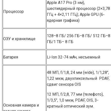
Apple A17 Pro (3 нм),
шестиядерный процессор (2×3,78
Процессор
ГГц + 4×2,11 ГГц); Apple GP͏U (6-
ядерная графика)
128–8 ГБ/ 256 ГБ–8 ГБ/ 512 ГБ–8
ОЗУ и хранилище
ГБ/1 ТБ– 8 ГБ͏
Батарея
Li-Ion 32-74 мАч, несъемный
48 МП, f/1,8, 24 мм (͏wid͏e), ͏1/1,28″͏,
1,22 мкм, двухпиксельный ͏ PD͏AF,
сдвиг сенсора O͏IS
12 МП, f/2,8, 77 мм (͏те͏ле͏фото),
1/3,5″, 1,0 мкм, PDAF, OIS, 3-
Основная камера и
кратный оптический зум.