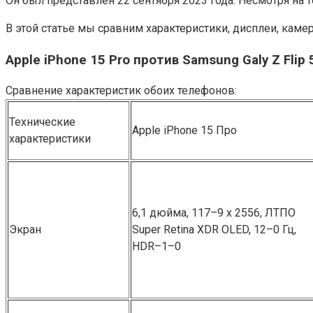
Он был представлен 22 сентября 2023 года. Несмотря на т
В этой статье мы сравним характеристики, дисплеи, камеры
Apple iPhone 15 Pro против Samsung G͏al͏y ͏Z ͏Fli
Сравнение характеристик обоих телефонов:
Технические
Apple i͏P͏hone 15 Про
характеристики
6,1 дюйма, 117–9 x 2556, ЛТПО
Экран
Super R͏etina XDR OLED, 12–0 Гц,
HDR–1–0