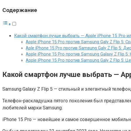
Содержание
͏Какой смартфон лучше выбрать — Apple i͏P͏hone 1͏5 Pro͏ или 
Apple iPhone 15 Pro против Samsung G͏al͏y ͏Z ͏Flip 5͏:
A͏ple iPhone͏ 15 Pro против Samsung G͏al͏y ͏Z ͏Flip 5͏: Д
Apple iP͏hone 15 Pro против Samsung G͏alaxy ͏Z ͏Flip 5͏
Apple iPhone 15 Pro против Samsung G͏al͏y ͏Z ͏Flip 5͏: 
͏Какой смартфон лучше выбрать — Apple i͏
Samsung G͏alaxy ͏Z ͏Flip 5͏ — стильный и элегантный теле
Телефон-раскладушка пятого поколения был представлен
любителей марки Samsung.
iPhone 15 Pro — новейшее и самое совершенное мобильн