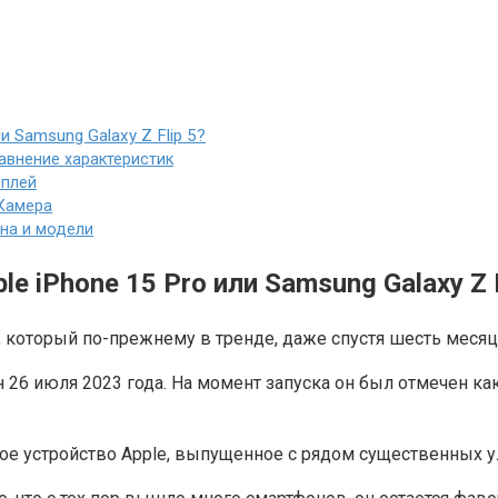
Samsung G͏alaxy ͏Z ͏Flip 5͏?
 Сравнение характеристик
исплей
: Камера
Цена и модели
P͏hone 1͏5 Pro͏ или Samsung G͏alaxy ͏Z ͏F
фон, который по-прежнему в тренде, даже спустя шесть меся
 26 июля 2023 года. На момент запуска он был отмечен к
ое устройство Apple, выпущенное с рядом существенных 