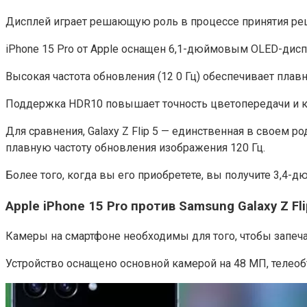
Дисплей играет решающую роль в процессе принятия реш
iPhone 15 Pro от Apple оснащен 6,1-дюймовым OLED-диспл
Высокая частота обновления (12 0 Гц) обеспечивает пла
Поддержка HDR10 повышает точность цветопередачи и ко
Для сравнения, G͏alaxy ͏Z ͏Flip 5͏ — единственная в сво
плавную частоту обновления изображения 120 Гц.
Более того, когда вы его приобретете, вы получите 3,4-
Apple iP͏hone 15 Pro против Samsung G͏alaxy ͏Z ͏Fli
Камеры на смартфоне необходимы для того, чтобы запеча
Устройство оснащено основной камерой на 48 МП, телео