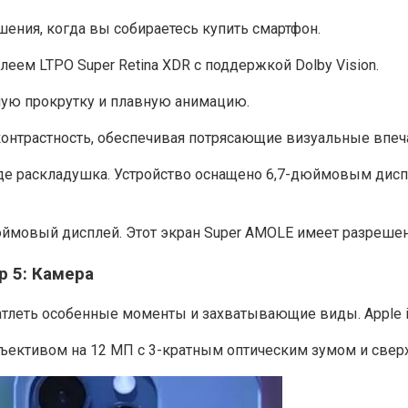
ения, когда вы собираетесь купить смартфон.
еем LTPO Super Retina XDR с поддержкой Dolby Vision.
вную прокрутку и плавную анимацию.
нтрастность, обеспечивая потрясающие визуальные впеча
ем роде раскладушка. Устройство оснащено 6,7-дюймовым ди
дюймовый дисплей. Этот экран Super AMOLE имеет разрешен
p 5͏: Камера
тлеть особенные моменты и захватывающие виды. Apple iP
бъективом на 12 МП с 3-кратным оптическим зумом и све