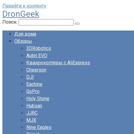
Перейти к контенту
DronGeek
Поиск:
Для дома
Обзоры
3DRobotics
Autel EVO
Квадрокоптеры с AliExpress
Cheerson
DJI
Eachine
GoPro
Holy Stone
Hubsan
JJRC
MJX
Nine Eagles