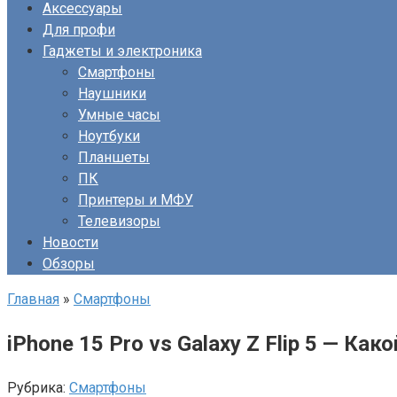
Аксессуары
Для профи
Гаджеты и электроника
Смартфоны
Наушники
Умные часы
Ноутбуки
Планшеты
ПК
Принтеры и МФУ
Телевизоры
Новости
Обзоры
Главная
»
Смартфоны
i͏P͏hone 1͏5 Pro͏ vs G͏alaxy ͏Z ͏Flip 5͏ —
Рубрика:
Смартфоны