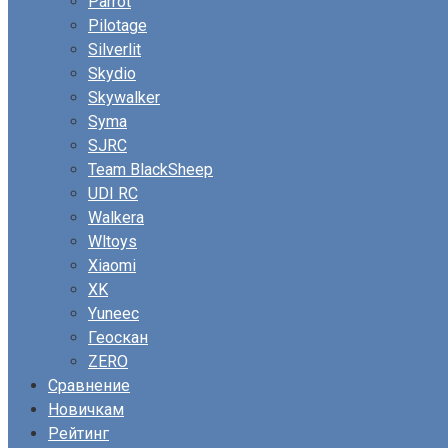
Parrot
Pilotage
Silverlit
Skydio
Skywalker
Syma
SJRC
Team BlackSheep
UDI RC
Walkera
Wltoys
Xiaomi
XK
Yuneec
Геоскан
ZERO
Сравнение
Новичкам
Рейтинг