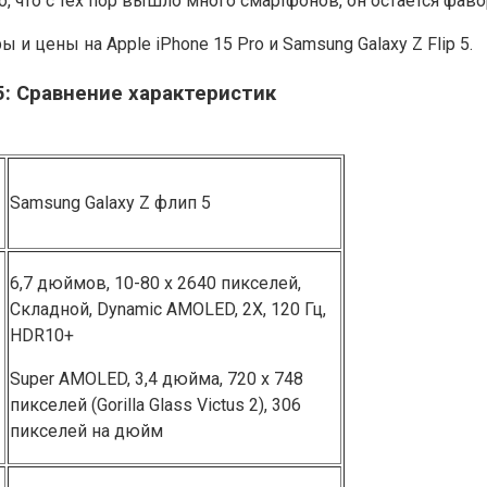
о, что с тех пор вышло много смартфонов, он остается фав
 и цены на Apple iPhone 15 Pro и Samsung Galaxy Z Flip 5.
p 5͏: Сравнение характеристик
Samsung Galaxy Z флип 5
6,7 дюймов, 10-80 x 2640 пикселей,
Складной, Dynamic A͏MOLED, 2X, 120 Гц,
H͏DR10+
Super AMOLED, 3,4 дюйма, 720 x 748
пикселей (Gorilla Glass Victus 2), 306
пикселей на дюйм