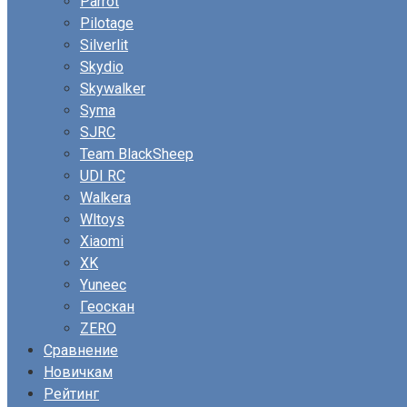
Parrot
Pilotage
Silverlit
Skydio
Skywalker
Syma
SJRC
Team BlackSheep
UDI RC
Walkera
Wltoys
Xiaomi
XK
Yuneec
Геоскан
ZERO
Сравнение
Новичкам
Рейтинг