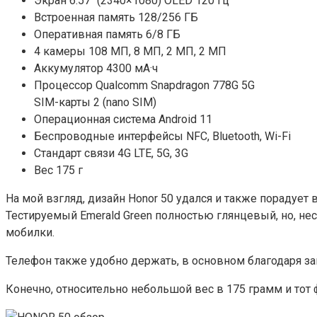
Экран 6.57″ (2340×1080) OLED 120 Гц
Встроенная память 128/256 ГБ
Оперативная память 6/8 ГБ
4 камеры 108 МП, 8 МП, 2 МП, 2 МП
Аккумулятор 4300 мА·ч
Процессор Qualcomm Snapdragon 778G 5G
SIM-карты 2 (nano SIM)
Операционная система Android 11
Беспроводные интерфейсы NFC, Bluetooth, Wi-Fi
Стандарт связи 4G LTE, 5G, 3G
Вес 175 г
На мой взгляд, дизайн Honor 50 удался и также порадует в
Тестируемый Emerald Green полностью глянцевый, но, нес
мобилки.
Телефон также удобно держать, в основном благодаря за
Конечно, относительно небольшой вес в 175 грамм и тот