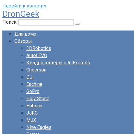
Перейти к контенту
DronGeek
Поиск:
Для дома
Обзоры
3DRobotics
Autel EVO
Квадрокоптеры с AliExpress
Cheerson
DJI
Eachine
GoPro
Holy Stone
Hubsan
JJRC
MJX
Nine Eagles