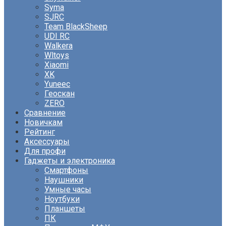
Syma
SJRC
Team BlackSheep
UDI RC
Walkera
Wltoys
Xiaomi
XK
Yuneec
Геоскан
ZERO
Сравнение
Новичкам
Рейтинг
Аксессуары
Для профи
Гаджеты и электроника
Смартфоны
Наушники
Умные часы
Ноутбуки
Планшеты
ПК