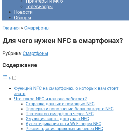
Принтеры и МФУ
Телевизоры
Новости
Обзоры
Главная
»
Смартфоны
Для чего нужен NFC в смартфонах?
Рубрика:
Смартфоны
Содержание
Функций NFC на смартфонах, о которых вам стоит
знать
Что такое NFC и как она работает?
Отправка данных с помощью NFC
Проверка и пополнение баланса карт с NFC
Платежи со смартфона через NFC
Эмуляция карты доступа с NFC
Аутентификация сети Wi-Fi через NFC
Рекомендация приложения через NFC