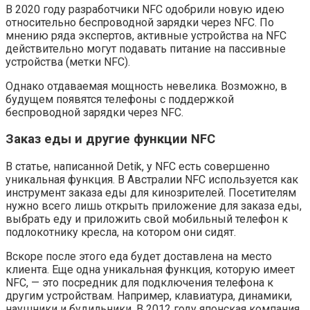
В 2020 году разработчики NFC одобрили новую идею
относительно беспроводной зарядки через NFC. По
мнению ряда экспертов, активные устройства на NFC
действительно могут подавать питание на пассивные
устройства (метки NFC).
Однако отдаваемая мощность невелика. Возможно, в
будущем появятся телефоны с поддержкой
беспроводной зарядки через NFC.
Заказ еды и другие функции NFC
В статье, написанной Detik, у NFC есть совершенно
уникальная функция. В Австралии NFC используется как
инструмент заказа еды для кинозрителей. Посетителям
нужно всего лишь открыть приложение для заказа еды,
выбрать еду и приложить свой мобильный телефон к
подлокотнику кресла, на котором они сидят.
Вскоре после этого еда будет доставлена ​​на место
клиента. Еще одна уникальная функция, которую имеет
NFC, — это посредник для подключения телефона к
другим устройствам. Например, клавиатура, динамики,
наушники и будильники. В 2012 году японская компания