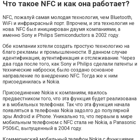
Что такое NFC и как она работает?
NFC, пожалуй самая молодая технология, чем Bluetooth,
WiFi и инфракрасный порт. Впрочем, и эта технология не
нова. NFC был инициирован двумя компаниями, а
именно Sony и Philips Semiconductors в 2002 году.
Обе компании хотели создать простую технологию на
благо рекламы и промышленности. В данном случае
идентификация, аутентификация и отслеживание. Через
два года после того, как Sony и Philips сделали патенты и
технические наброски, было создано основное
направление по внедрению NFC. Тогда же к ним
присоединилась и Nokia.
Присоединение Nokia к компаниям, явилось
предвестником того, что эта функция будет реализована
и в мобильных телефонах. Так что эта функция начала
появляться в телефонах Nokia задолго до популярной
эры Android и iPhone. Уникально то, что первым в мире
мобильным телефоном с NFC стала не Nokia, а Panasonic
P506iC, выпущенный в 2004 году.
Коммерческий мобильный телефон Nokia с функциями