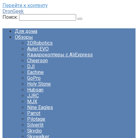
Перейти к контенту
DronGeek
Поиск:
Для дома
Обзоры
3DRobotics
Autel EVO
Квадрокоптеры с AliExpress
Cheerson
DJI
Eachine
GoPro
Holy Stone
Hubsan
JJRC
MJX
Nine Eagles
Parrot
Pilotage
Silverlit
Skydio
Skywalker