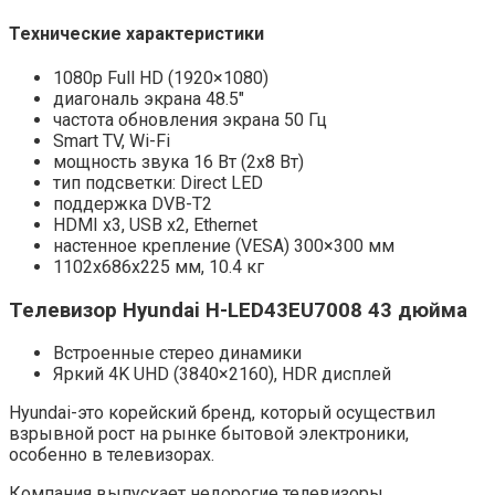
Технические характеристики
1080p Full HD (1920×1080)
диагональ экрана 48.5″
частота обновления экрана 50 Гц
Smart TV, Wi-Fi
мощность звука 16 Вт (2х8 Вт)
тип подсветки: Direct LED
поддержка DVB-T2
HDMI x3, USB x2, Ethernet
настенное крепление (VESA) 300×300 мм
1102x686x225 мм, 10.4 кг
Телевизор
Hyundai H-LED43EU7008 43 дюйма
Встроенные стерео динамики
Яркий 4K UHD (3840×2160), HDR дисплей
Hyundai-это корейский бренд, который осуществил
взрывной рост на рынке бытовой электроники,
особенно в телевизорах.
Компания выпускает недорогие телевизоры,