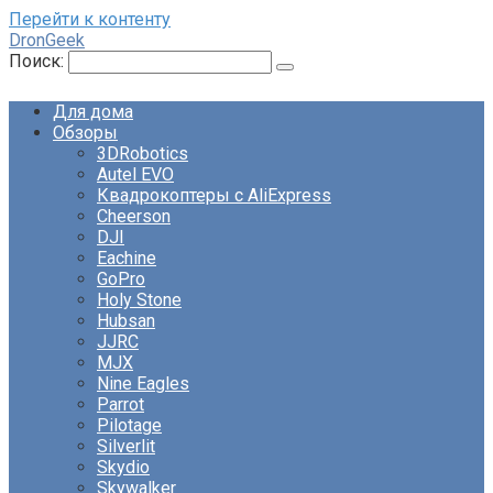
Перейти к контенту
DronGeek
Поиск:
Для дома
Обзоры
3DRobotics
Autel EVO
Квадрокоптеры с AliExpress
Cheerson
DJI
Eachine
GoPro
Holy Stone
Hubsan
JJRC
MJX
Nine Eagles
Parrot
Pilotage
Silverlit
Skydio
Skywalker