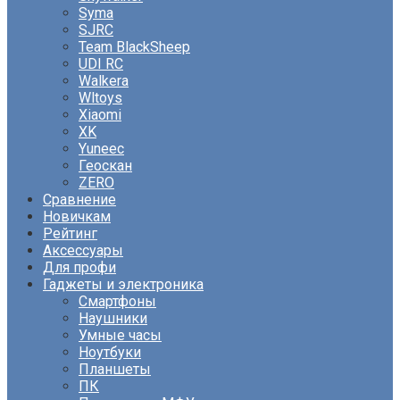
Syma
SJRC
Team BlackSheep
UDI RC
Walkera
Wltoys
Xiaomi
XK
Yuneec
Геоскан
ZERO
Сравнение
Новичкам
Рейтинг
Аксессуары
Для профи
Гаджеты и электроника
Смартфоны
Наушники
Умные часы
Ноутбуки
Планшеты
ПК