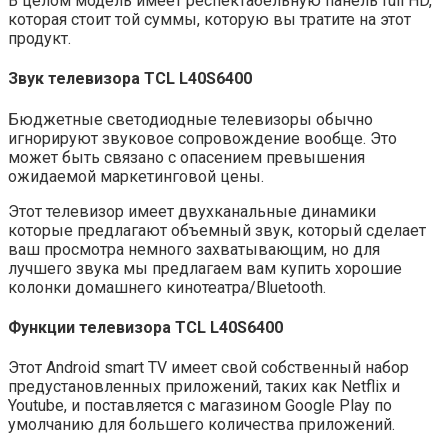
В целом модель имеет респектабельную панель full HD,
которая стоит той суммы, которую вы тратите на этот
продукт.
Звук
телевизор
а
TCL
L
40S6400
Бюджетные светодиодные телевизоры обычно
игнорируют звуковое сопровождение вообще. Это
может быть связано с опасением превышения
ожидаемой маркетинговой цены.
Этот телевизор имеет двухканальные динамики
которые предлагают объемный звук, который сделает
ваш просмотра немного захватывающим, но для
лучшего звука мы предлагаем вам купить хорошие
колонки домашнего кинотеатра/Bluetooth.
Функции
телевизор
а
TCL
L
40S6400
Этот Android smart TV имеет свой собственный набор
предустановленных приложений, таких как Netflix и
Youtube, и поставляется с магазином Google Play по
умолчанию для большего количества приложений.