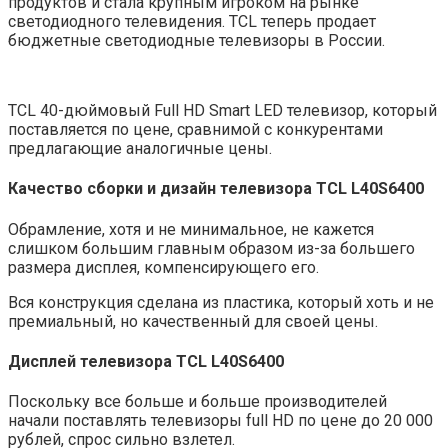
продуктов и стала крупным игроком на рынке
светодиодного телевидения. TCL теперь продает
бюджетные светодиодные телевизоры в России.
TCL 40-дюймовый Full HD Smart LED телевизор, который
поставляется по цене, сравнимой с конкурентами
предлагающие аналогичные цены.
Качество сборки и дизайн
телевизор
а
TCL
L
40S6400
Обрамление, хотя и не минимальное, не кажется
слишком большим главным образом из-за большего
размера дисплея, компенсирующего его.
Вся конструкция сделана из пластика, который хоть и не
премиальный, но качественный для своей цены.
Дисплей
телевизор
а
TCL
L
40S6400
Поскольку все больше и больше производителей
начали поставлять телевизоры full HD по цене до 20 000
рублей, спрос сильно взлетел.