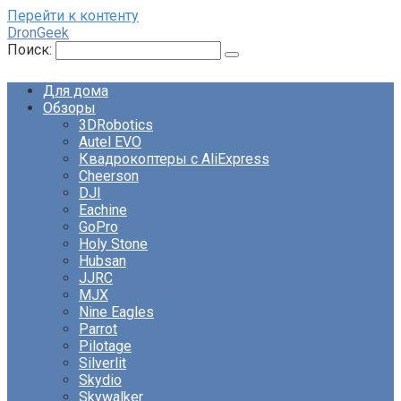
Перейти к контенту
DronGeek
Поиск:
Для дома
Обзоры
3DRobotics
Autel EVO
Квадрокоптеры с AliExpress
Cheerson
DJI
Eachine
GoPro
Holy Stone
Hubsan
JJRC
MJX
Nine Eagles
Parrot
Pilotage
Silverlit
Skydio
Skywalker