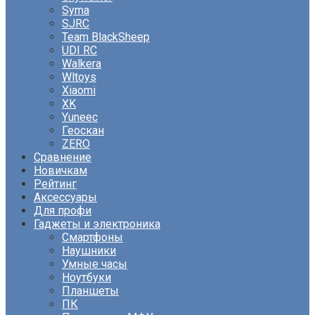
Syma
SJRC
Team BlackSheep
UDI RC
Walkera
Wltoys
Xiaomi
XK
Yuneec
Геоскан
ZERO
Сравнение
Новичкам
Рейтинг
Аксессуары
Для профи
Гаджеты и электроника
Смартфоны
Наушники
Умные часы
Ноутбуки
Планшеты
ПК