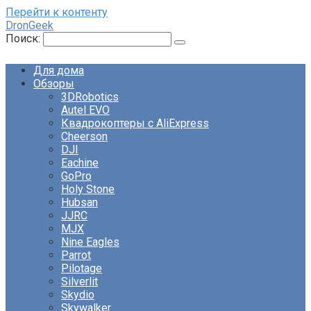
Перейти к контенту
DronGeek
Поиск:
Для дома
Обзоры
3DRobotics
Autel EVO
Квадрокоптеры с AliExpress
Cheerson
DJI
Eachine
GoPro
Holy Stone
Hubsan
JJRC
MJX
Nine Eagles
Parrot
Pilotage
Silverlit
Skydio
Skywalker