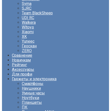
Syma
SJRC
Team BlackSheep
UDI RC
Walkera
Wltoys
Xiaomi
XK
Yuneec
Геоскан
ZERO
Сравнение
Новичкам
Рейтинг
Аксессуары
Для профи
Гаджеты и электроника
Смартфоны
Наушники
Умные часы
Ноутбуки
Планшеты
ПК