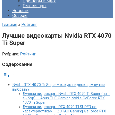
Принтеры и МФУ
Телевизоры
Новости
Обзоры
Главная
»
Рейтинг
Лучшие видеокарты Nvidia RTX 4070
Ti Super
Рубрика:
Рейтинг
Содержание
Nvidia RTX 4070 Ti Super – какую видеокарту лучше
выбрать?
Лучшая видеокарта Nvidia RTX 4070 Ti Super (наш
выбор) — Asus TUF Gaming Nvidia GeForce RTX
4070 Ti Super
Лучшая видеокарта RTX 4070 TI SUPER по
характеристикам — ZOTAC Gaming GeForce RTX