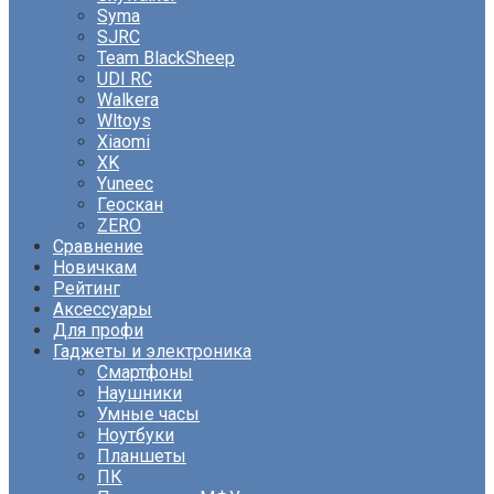
Syma
SJRC
Team BlackSheep
UDI RC
Walkera
Wltoys
Xiaomi
XK
Yuneec
Геоскан
ZERO
Сравнение
Новичкам
Рейтинг
Аксессуары
Для профи
Гаджеты и электроника
Смартфоны
Наушники
Умные часы
Ноутбуки
Планшеты
ПК