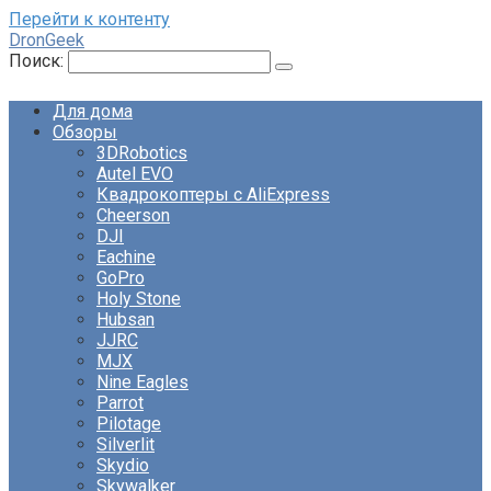
Перейти к контенту
DronGeek
Поиск:
Для дома
Обзоры
3DRobotics
Autel EVO
Квадрокоптеры с AliExpress
Cheerson
DJI
Eachine
GoPro
Holy Stone
Hubsan
JJRC
MJX
Nine Eagles
Parrot
Pilotage
Silverlit
Skydio
Skywalker