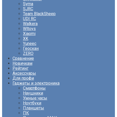
Syma
SJRC
Team BlackSheep
UDI RC
Walkera
Wltoys
Xiaomi
XK
Yuneec
Геоскан
ZERO
Сравнение
Новичкам
Рейтинг
Аксессуары
Для профи
Гаджеты и электроника
Смартфоны
Наушники
Умные часы
Ноутбуки
Планшеты
ПК