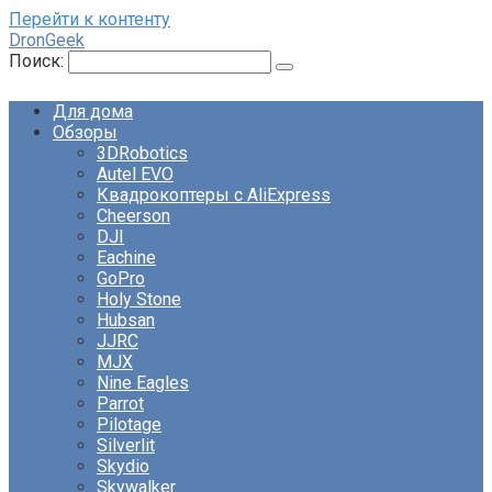
Перейти к контенту
DronGeek
Поиск:
Для дома
Обзоры
3DRobotics
Autel EVO
Квадрокоптеры с AliExpress
Cheerson
DJI
Eachine
GoPro
Holy Stone
Hubsan
JJRC
MJX
Nine Eagles
Parrot
Pilotage
Silverlit
Skydio
Skywalker