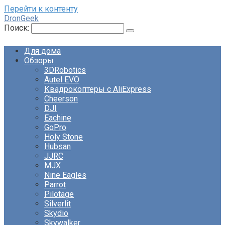
Перейти к контенту
DronGeek
Поиск:
Для дома
Обзоры
3DRobotics
Autel EVO
Квадрокоптеры с AliExpress
Cheerson
DJI
Eachine
GoPro
Holy Stone
Hubsan
JJRC
MJX
Nine Eagles
Parrot
Pilotage
Silverlit
Skydio
Skywalker