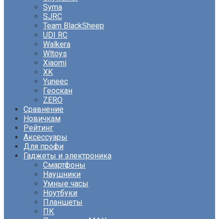
Syma
SJRC
Team BlackSheep
UDI RC
Walkera
Wltoys
Xiaomi
XK
Yuneec
Геоскан
ZERO
Сравнение
Новичкам
Рейтинг
Аксессуары
Для профи
Гаджеты и электроника
Смартфоны
Наушники
Умные часы
Ноутбуки
Планшеты
ПК