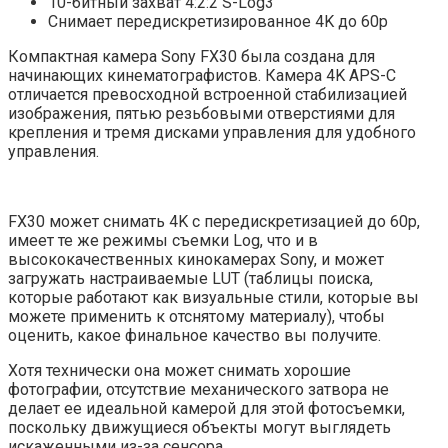
10-битный захват 4:2:2 S-Log3
Снимает передискретизированное 4K до 60p
Компактная камера Sony FX30 была создана для
начинающих кинематографистов. Камера 4K APS-C
отличается превосходной встроенной стабилизацией
изображения, пятью резьбовыми отверстиями для
крепления и тремя дисками управления для удобного
управления.
FX30 может снимать 4K с передискретизацией до 60p,
имеет те же режимы съемки Log, что и в
высококачественных кинокамерах Sony, и может
загружать настраиваемые LUT (таблицы поиска,
которые работают как визуальные стили, которые вы
можете применить к отснятому материалу), чтобы
оценить, какое финальное качество вы получите.
Хотя технически она может снимать хорошие
фотографии, отсутствие механического затвора не
делает ее идеальной камерой для этой фотосъемки,
поскольку движущиеся объекты могут выглядеть
искаженными из-за сенсора.