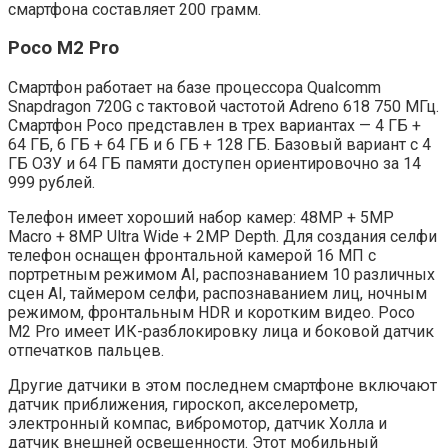
смартфона составляет 200 грамм.
Poco M2 Pro
Смартфон работает на базе процессора Qualcomm
Snapdragon 720G с тактовой частотой Adreno 618 750 МГц.
Смартфон Poco представлен в трех вариантах — 4 ГБ +
64 ГБ, 6 ГБ + 64 ГБ и 6 ГБ + 128 ГБ. Базовый вариант с 4
ГБ ОЗУ и 64 ГБ памяти доступен ориентировочно за 14
999 рублей.
Телефон имеет хороший набор камер: 48MP + 5MP
Macro + 8MP Ultra Wide + 2MP Depth. Для создания селфи
телефон оснащен фронтальной камерой 16 МП с
портретным режимом AI, распознаванием 10 различных
сцен AI, таймером селфи, распознаванием лиц, ночным
режимом, фронтальным HDR и коротким видео. Poco
M2 Pro имеет ИК-разблокировку лица и боковой датчик
отпечатков пальцев.
Другие датчики в этом последнем смартфоне включают
датчик приближения, гироскоп, акселерометр,
электронный компас, вибромотор, датчик Холла и
датчик внешней освещенности. Этот мобильный