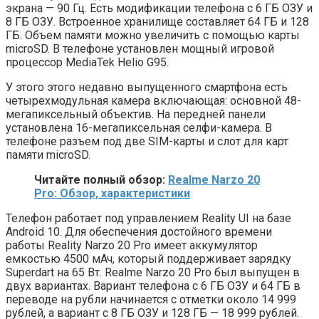
экрана — 90 Гц. Есть модификации телефона с 6 ГБ ОЗУ и
8 ГБ ОЗУ. Встроенное хранилище составляет 64 ГБ и 128
ГБ. Объем памяти можно увеличить с помощью карты
microSD. В телефоне установлен мощный игровой
процессор MediaTek Helio G95.
У этого этого недавно выпущенного смартфона есть
четырехмодульная камера включающая: основной 48-
мегапиксельный объектив. На передней панели
установлена 16-мегапиксельная селфи-камера. В
телефоне разъем под две SIM-карты и слот для карт
памяти microSD.
Читайте полный обзор:
Realme Narzo 20
Pro: Обзор, характеристики
Телефон работает под управлением Reality UI на базе
Android 10. Для обеспечения достойного времени
работы Reality Narzo 20 Pro имеет аккумулятор
емкостью 4500 мАч, который поддерживает зарядку
Superdart на 65 Вт. Realme Narzo 20 Pro был выпущен в
двух вариантах. Вариант телефона с 6 ГБ ОЗУ и 64 ГБ в
переводе на рубли начинается с отметки около 14 999
рублей, а вариант с 8 ГБ ОЗУ и 128 ГБ — 18 999 рублей.