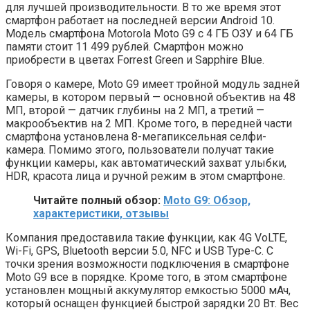
для лучшей производительности. В то же время этот
смартфон работает на последней версии Android 10.
Модель смартфона Motorola Moto G9 с 4 ГБ ОЗУ и 64 ГБ
памяти стоит 11 499 рублей. Смартфон можно
приобрести в цветах Forrest Green и Sapphire Blue.
Говоря о камере, Moto G9 имеет тройной модуль задней
камеры, в котором первый — основной объектив на 48
МП, второй — датчик глубины на 2 МП, а третий —
макрообъектив на 2 МП. Кроме того, в передней части
смартфона установлена ​​8-мегапиксельная селфи-
камера. Помимо этого, пользователи получат такие
функции камеры, как автоматический захват улыбки,
HDR, красота лица и ручной режим в этом смартфоне.
Читайте полный обзор:
Moto G9: Обзор,
характеристики, отзывы
Компания предоставила такие функции, как 4G VoLTE,
Wi-Fi, GPS, Bluetooth версии 5.0, NFC и USB Type-C. С
точки зрения возможности подключения в смартфоне
Moto G9 все в порядке. Кроме того, в этом смартфоне
установлен мощный аккумулятор емкостью 5000 мАч,
который оснащен функцией быстрой зарядки 20 Вт. Вес