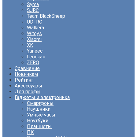
Syma
SJRC
Team BlackSheep
UDI RC
Walkera
Wltoys
Xiaomi
XK
Yuneec
Геоскан
ZERO
Сравнение
Новичкам
Рейтинг
Аксессуары
Для профи
Гаджеты и электроника
Смартфоны
Наушники
Умные часы
Ноутбуки
Планшеты
ПК