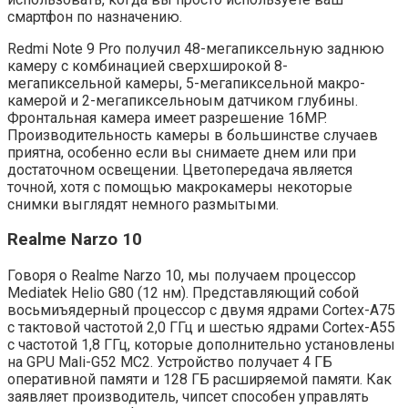
смартфон по назначению.
Redmi Note 9 Pro получил 48-мегапиксельную заднюю
камеру с комбинацией сверхширокой 8-
мегапиксельной камеры, 5-мегапиксельной макро-
камерой и 2-мегапиксельноым датчиком глубины.
Фронтальная камера имеет разрешение 16MP.
Производительность камеры в большинстве случаев
приятна, особенно если вы снимаете днем ​​или при
достаточном освещении. Цветопередача является
точной, хотя с помощью макрокамеры некоторые
снимки выглядят немного размытыми.
Realme Narzo 10
Говоря о Realme Narzo 10, мы получаем процессор
Mediatek Helio G80 (12 нм). Представляющий собой
восьмиъядерный процессор с двумя ядрами Cortex-A75
с тактовой частотой 2,0 ГГц и шестью ядрами Cortex-A55
с частотой 1,8 ГГц, которые дополнительно установлены
на GPU Mali-G52 MC2. Устройство получает 4 ГБ
оперативной памяти и 128 ГБ расширяемой памяти. Как
заявляет производитель, чипсет способен управлять