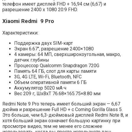
телефон имеет дисплей FHD + 16,94 см (6,67) и
разрешение 2400 x 1080 20:9 FHD.
Xiaomi Redmi 9 Pro
Характеристики:
Поддержка двух SIM-карт
Экран 6.67″, разрешение 2400×1080
4 камеры: 64 МП, сверхширокоугольная, макро,
датчик глубины
Процессор Qualcomm Snapdragon 720G
Память 64 ГБ, слот для карты памяти
3G, 4G LTE, Wi-Fi, Bluetooth, NFC
Объем оперативной памяти 6 ГБ
Аккумулятор 5020 мА⋅ч
Вес 209 г, ШxВxТ 76.68×165.75×8.80 мм
Redmi Note 9 Pro теперь имеет больший экран — 6,67
дюйма и разрешение Full HD + с Corning Gorilla Glass 5.
Это больше, чем 6,3-дюймовый дисплей Redmi Note 8, и
хотя больший экран означает большую картинку при
просмотре видео, тем не менее его сложнее
использовать, когда вы просто используете ваш