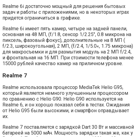
Realme 6i достаточно мощный для решения бытовых
задач и работы с приложениями, но в некоторых играх
придется ограничиться в графике.
Realme 6i имеет пять камер, четыре на задней панели,
основная на 48 МП, (f/1.8, сенсор 1/2.25″, 0.8 микрона на
пиксель, фазовый фокус), дополнительные на 8 МП (
f/2.3, широкоугольная), 2 МП, (f/2.4, 1/5.0«, 1.75 микрона)
для макросъемки и для размытия модуль на 2 МП f/2.4,
и фронтальная на 16 МП. При стоимости телефона менее
15000 рублей качество камер на приличном уровне.
Realme 7
Realme использовала процессор MediaTek Helio G95,
который является немного улучшенным процессором
по сравнению с Helio G90. Helio G90 используется на
Realme 6, и он хорошо показал себя в тестах. Ожидания
от Helio G95 были высокими, и смартфон оправдывает
их.
Realme 7 поставляется с зарядкой Dart 30 Вт и массивной
батареей на 5000 мАч. Мощность зарядки такая же, как у