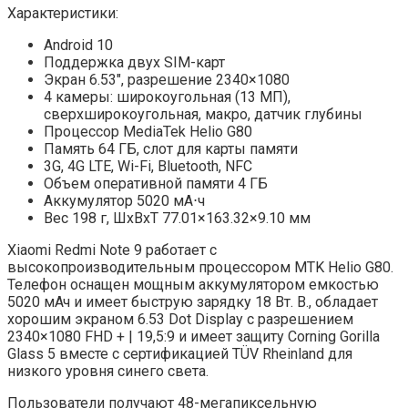
Характеристики:
Android 10
Поддержка двух SIM-карт
Экран 6.53″, разрешение 2340×1080
4 камеры: широкоугольная (13 МП),
сверхширокоугольная, макро, датчик глубины
Процессор MediaTek Helio G80
Память 64 ГБ, слот для карты памяти
3G, 4G LTE, Wi-Fi, Bluetooth, NFC
Объем оперативной памяти 4 ГБ
Аккумулятор 5020 мА⋅ч
Вес 198 г, ШxВxТ 77.01×163.32×9.10 мм
Xiaomi Redmi Note 9 работает с
высокопроизводительным процессором MTK Helio G80.
Телефон оснащен мощным аккумулятором емкостью
5020 мАч и имеет быструю зарядку 18 Вт. В., обладает
хорошим экраном 6.53 Dot Display с разрешением
2340×1080 FHD + | 19,5:9 и имеет защиту Corning Gorilla
Glass 5 вместе с сертификацией TÜV Rheinland для
низкого уровня синего света.
Пользователи получают 48-мегапиксельную