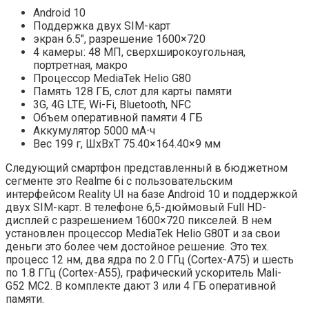
Android 10
Поддержка двух SIM-карт
экран 6.5″, разрешение 1600×720
4 камеры: 48 МП, сверхширокоугольная,
портретная, макро
Процессор MediaTek Helio G80
Память 128 ГБ, слот для карты памяти
3G, 4G LTE, Wi-Fi, Bluetooth, NFC
Объем оперативной памяти 4 ГБ
Аккумулятор 5000 мА⋅ч
Вес 199 г, ШxВxТ 75.40×164.40×9 мм
Следующий смартфон представленный в бюджетном
сегменте это Realme 6i с пользовательским
интерфейсом Reality UI на базе Android 10 и поддержкой
двух SIM-карт. В телефоне 6,5-дюймовый Full HD-
дисплей с разрешением 1600×720 пикселей. В нем
установлен процессор MediaTek Helio G80T и за свои
деньги это более чем достойное решение. Это тех.
процесс 12 нм, два ядра по 2.0 ГГц (Cortex-A75) и шесть
по 1.8 ГГц (Cortex-A55), графический ускоритель Mali-
G52 MC2. В комплекте дают 3 или 4 ГБ оперативной
памяти.