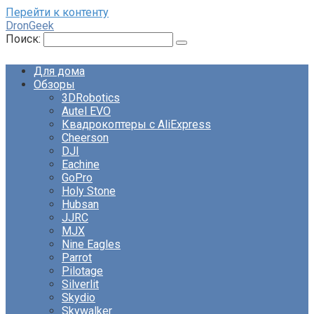
Перейти к контенту
DronGeek
Поиск:
Для дома
Обзоры
3DRobotics
Autel EVO
Квадрокоптеры с AliExpress
Cheerson
DJI
Eachine
GoPro
Holy Stone
Hubsan
JJRC
MJX
Nine Eagles
Parrot
Pilotage
Silverlit
Skydio
Skywalker