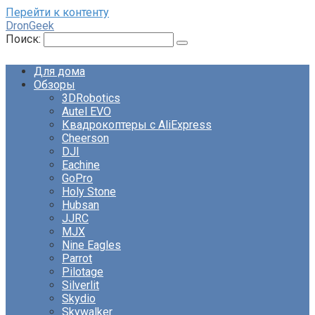
Перейти к контенту
DronGeek
Поиск:
Для дома
Обзоры
3DRobotics
Autel EVO
Квадрокоптеры с AliExpress
Cheerson
DJI
Eachine
GoPro
Holy Stone
Hubsan
JJRC
MJX
Nine Eagles
Parrot
Pilotage
Silverlit
Skydio
Skywalker