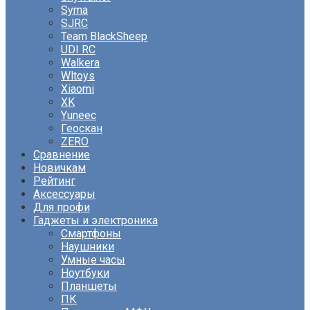
Syma
SJRC
Team BlackSheep
UDI RC
Walkera
Wltoys
Xiaomi
XK
Yuneec
Геоскан
ZERO
Сравнение
Новичкам
Рейтинг
Аксессуары
Для профи
Гаджеты и электроника
Смартфоны
Наушники
Умные часы
Ноутбуки
Планшеты
ПК