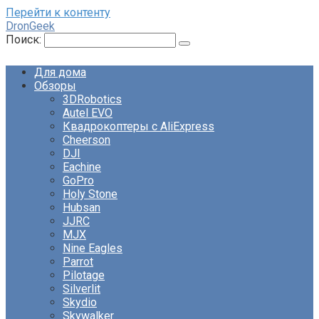
Перейти к контенту
DronGeek
Поиск:
Для дома
Обзоры
3DRobotics
Autel EVO
Квадрокоптеры с AliExpress
Cheerson
DJI
Eachine
GoPro
Holy Stone
Hubsan
JJRC
MJX
Nine Eagles
Parrot
Pilotage
Silverlit
Skydio
Skywalker