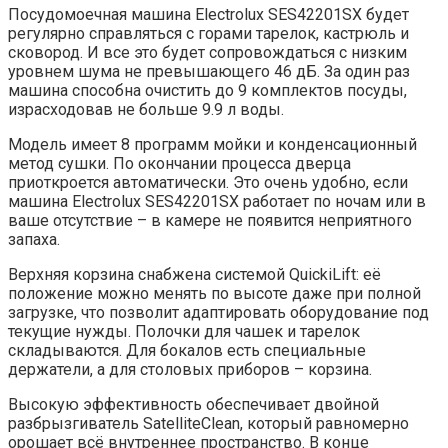
Посудомоечная машина Electrolux SES42201SX будет
регулярно справляться с горами тарелок, кастрюль и
сковород. И все это будет сопровождаться с низким
уровнем шума не превышающего 46 дБ. За один раз
машина способна очистить до 9 комплектов посуды,
израсходовав не больше 9.9 л воды.
Модель имеет 8 программ мойки и конденсационный
метод сушки. По окончании процесса дверца
приоткроется автоматически. Это очень удобно, если
машина Electrolux SES42201SX работает по ночам или в
ваше отсутствие – в камере не появится неприятного
запаха.
Верхняя корзина снабжена системой QuickiLift: её
положение можно менять по высоте даже при полной
загрузке, что позволит адаптировать оборудование под
текущие нужды. Полочки для чашек и тарелок
складываются. Для бокалов есть специальные
держатели, а для столовых приборов – корзина.
Высокую эффективность обеспечивает двойной
разбрызгиватель SatelliteClean, который равномерно
орошает всё внутреннее пространство. В конце