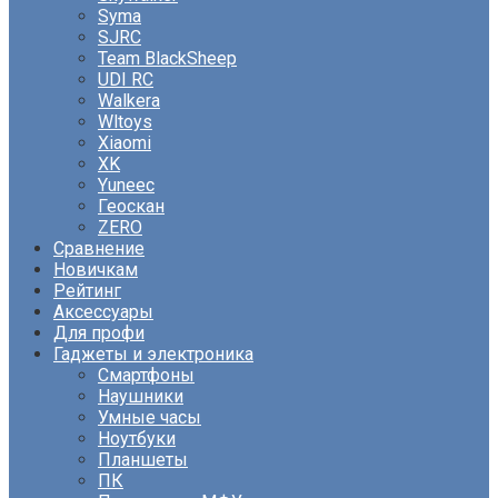
Syma
SJRC
Team BlackSheep
UDI RC
Walkera
Wltoys
Xiaomi
XK
Yuneec
Геоскан
ZERO
Сравнение
Новичкам
Рейтинг
Аксессуары
Для профи
Гаджеты и электроника
Смартфоны
Наушники
Умные часы
Ноутбуки
Планшеты
ПК