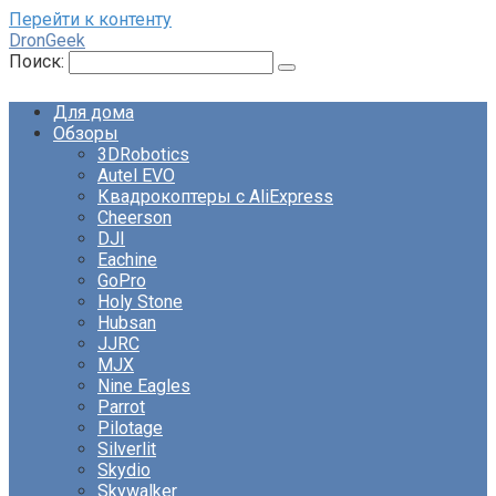
Перейти к контенту
DronGeek
Поиск:
Для дома
Обзоры
3DRobotics
Autel EVO
Квадрокоптеры с AliExpress
Cheerson
DJI
Eachine
GoPro
Holy Stone
Hubsan
JJRC
MJX
Nine Eagles
Parrot
Pilotage
Silverlit
Skydio
Skywalker