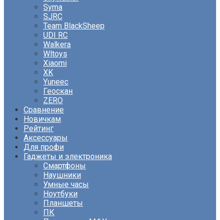
Syma
SJRC
Team BlackSheep
UDI RC
Walkera
Wltoys
Xiaomi
XK
Yuneec
Геоскан
ZERO
Сравнение
Новичкам
Рейтинг
Аксессуары
Для профи
Гаджеты и электроника
Смартфоны
Наушники
Умные часы
Ноутбуки
Планшеты
ПК