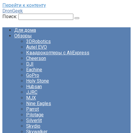
Перейти к контенту
DronGeek
Поиск:
Для дома
Обзоры
3DRobotics
Autel EVO
Квадрокоптеры с AliExpress
Cheerson
DJI
Eachine
GoPro
Holy Stone
Hubsan
JJRC
MJX
Nine Eagles
Parrot
Pilotage
Silverlit
Skydio
Skywalker