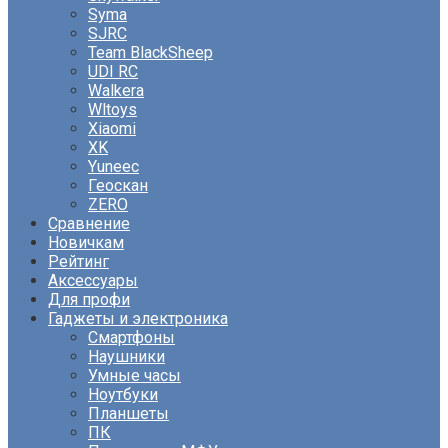
Syma
SJRC
Team BlackSheep
UDI RC
Walkera
Wltoys
Xiaomi
XK
Yuneec
Геоскан
ZERO
Сравнение
Новичкам
Рейтинг
Аксессуары
Для профи
Гаджеты и электроника
Смартфоны
Наушники
Умные часы
Ноутбуки
Планшеты
ПК