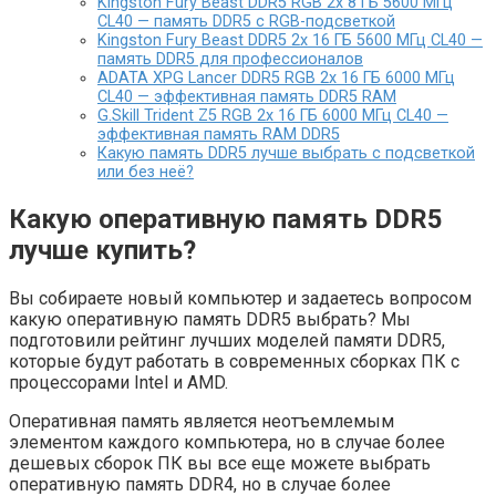
Kingston Fury Beast DDR5 RGB 2x 8 ГБ 5600 МГц
CL40 — память DDR5 с RGB-подсветкой
Kingston Fury Beast DDR5 2x 16 ГБ 5600 МГц CL40 —
память DDR5 для профессионалов
ADATA XPG Lancer DDR5 RGB 2x 16 ГБ 6000 МГц
CL40 — эффективная память DDR5 RAM
G.Skill Trident Z5 RGB 2x 16 ГБ 6000 МГц CL40 —
эффективная память RAM DDR5
Какую память DDR5 лучше выбрать с подсветкой
или без неё?
Какую оперативную память DDR5
лучше купить?
Вы собираете новый компьютер и задаетесь вопросом
какую оперативную память DDR5 выбрать? Мы
подготовили рейтинг лучших моделей памяти DDR5,
которые будут работать в современных сборках ПК с
процессорами Intel и AMD.
Оперативная память является неотъемлемым
элементом каждого компьютера, но в случае более
дешевых сборок ПК вы все еще можете выбрать
оперативную память DDR4, но в случае более