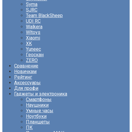
Syma
SJRC
Team BlackSheep
UDI RC
Walkera
Wltoys
Xiaomi
XK
Yuneec
Геоскан
ZERO
Сравнение
Новичкам
Рейтинг
Аксессуары
Для профи
Гаджеты и электроника
Смартфоны
Наушники
Умные часы
Ноутбуки
Планшеты
ПК