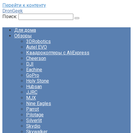
Перейти к контенту
DronGeek
Поиск:
Для дома
Обзоры
3DRobotics
Autel EVO
Квадрокоптеры с AliExpress
Cheerson
DJI
Eachine
GoPro
Holy Stone
Hubsan
JJRC
MJX
Nine Eagles
Parrot
Pilotage
Silverlit
Skydio
Skywalker