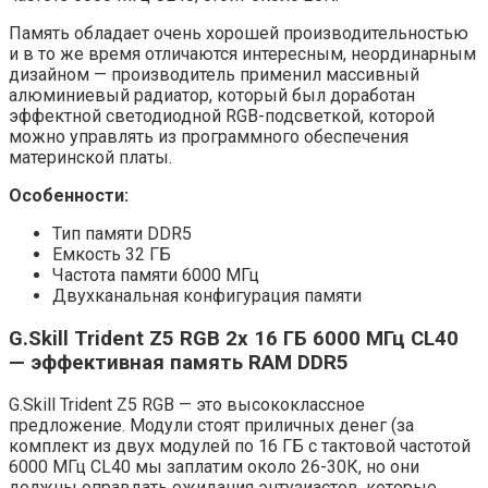
Память обладает очень хорошей производительностью
и в то же время отличаются интересным, неординарным
дизайном — производитель применил массивный
алюминиевый радиатор, который был доработан
эффектной светодиодной RGB-подсветкой, которой
можно управлять из программного обеспечения
материнской платы.
Особенности:
Тип памяти DDR5
Емкость 32 ГБ
Частота памяти 6000 МГц
Двухканальная конфигурация памяти
G.Skill Trident Z5 RGB 2x 16 ГБ 6000 МГц CL40
— эффективная память RAM DDR5
G.Skill Trident Z5 RGB — это высококлассное
предложение. Модули стоят приличных денег (за
комплект из двух модулей по 16 ГБ с тактовой частотой
6000 МГц CL40 мы заплатим около 26-30К, но они
должны оправдать ожидания энтузиастов, которые