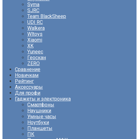
Syma
SJRC
Team BlackSheep
UDI RC
Walkera
Wltoys
Xiaomi
XK
Yuneec
Геоскан
ZERO
Сравнение
Новичкам
Рейтинг
Аксессуары
Для профи
Гаджеты и электроника
Смартфоны
Наушники
Умные часы
Ноутбуки
Планшеты
ПК