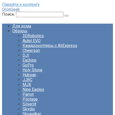
Перейти к контенту
DronGeek
Поиск:
Для дома
Обзоры
3DRobotics
Autel EVO
Квадрокоптеры с AliExpress
Cheerson
DJI
Eachine
GoPro
Holy Stone
Hubsan
JJRC
MJX
Nine Eagles
Parrot
Pilotage
Silverlit
Skydio
Skywalker