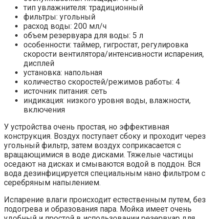
тип увлажнителя: традиционный
фильтры: угольный
расход воды: 200 мл/ч
объем резервуара для воды: 5 л
особенности: таймер, гигростат, регулировка
скорости вентилятора/интенсивности испарения,
дисплей
установка: напольная
количество скоростей/режимов работы: 4
источник питания: сеть
индикация: низкого уровня воды, влажности,
включения
У устройства очень простая, но эффективная
конструкция. Воздух поступает сбоку и проходит через
угольный фильтр, затем воздух соприкасается с
вращающимися в воде дисками. Тяжелые частицы
оседают на дисках и смываются водой в поддон. Вся
вода дезинфицируется специальным нано фильтром с
серебряным напылением.
Испарение влаги происходит естественным путем, без
подогрева и образования пара. Мойка имеет очень
удобный и простой в использовании резервуар для