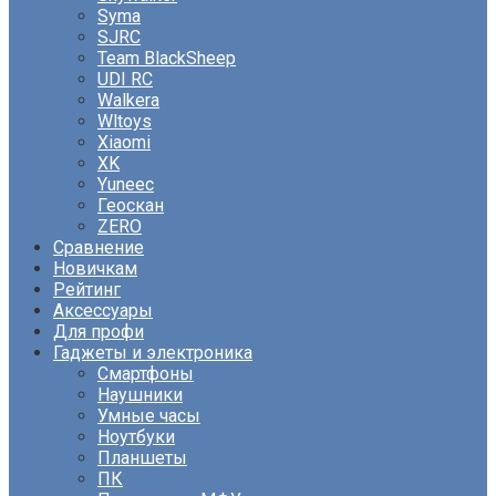
Syma
SJRC
Team BlackSheep
UDI RC
Walkera
Wltoys
Xiaomi
XK
Yuneec
Геоскан
ZERO
Сравнение
Новичкам
Рейтинг
Аксессуары
Для профи
Гаджеты и электроника
Смартфоны
Наушники
Умные часы
Ноутбуки
Планшеты
ПК