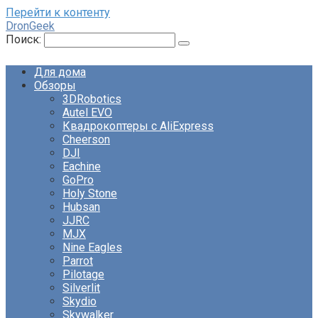
Перейти к контенту
DronGeek
Поиск:
Для дома
Обзоры
3DRobotics
Autel EVO
Квадрокоптеры с AliExpress
Cheerson
DJI
Eachine
GoPro
Holy Stone
Hubsan
JJRC
MJX
Nine Eagles
Parrot
Pilotage
Silverlit
Skydio
Skywalker