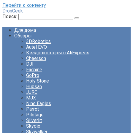
Перейти к контенту
DronGeek
Поиск:
Для дома
Обзоры
3DRobotics
Autel EVO
Квадрокоптеры с AliExpress
Cheerson
DJI
Eachine
GoPro
Holy Stone
Hubsan
JJRC
MJX
Nine Eagles
Parrot
Pilotage
Silverlit
Skydio
Skywalker