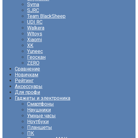
Syma
SJRC
Team BlackSheep
UDI RC
Walkera
Wltoys
Xiaomi
XK
Yuneec
Геоскан
ZERO
Сравнение
Новичкам
Рейтинг
Аксессуары
Для профи
Гаджеты и электроника
Смартфоны
Наушники
Умные часы
Ноутбуки
Планшеты
ПК