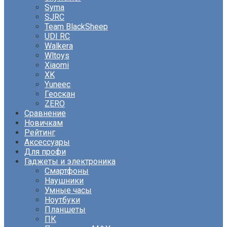
Syma
SJRC
Team BlackSheep
UDI RC
Walkera
Wltoys
Xiaomi
XK
Yuneec
Геоскан
ZERO
Сравнение
Новичкам
Рейтинг
Аксессуары
Для профи
Гаджеты и электроника
Смартфоны
Наушники
Умные часы
Ноутбуки
Планшеты
ПК