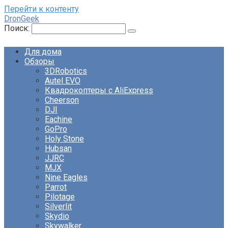
Перейти к контенту
DronGeek
Поиск:
Для дома
Обзоры
3DRobotics
Autel EVO
Квадрокоптеры с AliExpress
Cheerson
DJI
Eachine
GoPro
Holy Stone
Hubsan
JJRC
MJX
Nine Eagles
Parrot
Pilotage
Silverlit
Skydio
Skywalker