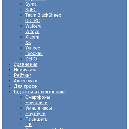
Syma
SJRC
Team BlackSheep
UDI RC
Walkera
Wltoys
Xiaomi
XK
Yuneec
Геоскан
ZERO
Сравнение
Новичкам
Рейтинг
Аксессуары
Для профи
Гаджеты и электроника
Смартфоны
Наушники
Умные часы
Ноутбуки
Планшеты
ПК