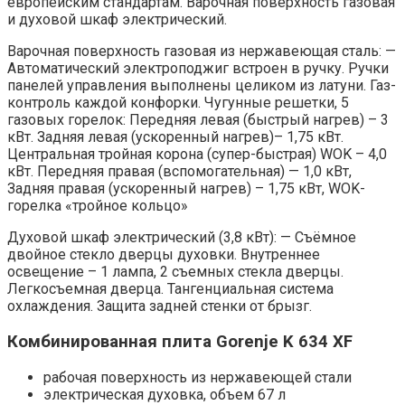
европейским стандартам. Варочная поверхность газовая
и духовой шкаф электрический.
Варочная поверхность газовая из нержавеющая сталь: —
Автоматический электроподжиг встроен в ручку. Ручки
панелей управления выполнены целиком из латуни. Газ-
контроль каждой конфорки. Чугунные решетки, 5
газовых горелок: Передняя левая (быстрый нагрев) – 3
кВт. Задняя левая (ускоренный нагрев)– 1,75 кВт.
Центральная тройная корона (супер-быстрая) WOK – 4,0
кВт. Передняя правая (вспомогательная) — 1,0 кВт,
Задняя правая (ускоренный нагрев) – 1,75 кВт, WOK-
горелка «тройное кольцо»
Духовой шкаф электрический (3,8 кВт): — Съёмное
двойное стекло дверцы духовки. Внутреннее
освещение – 1 лампа, 2 съемных стекла дверцы.
Легкосъемная дверца. Тангенциальная система
охлаждения. Защита задней стенки от брызг.
Комбинированная плита Gorenje K 634 XF
рабочая поверхность из нержавеющей стали
электрическая духовка, объем 67 л