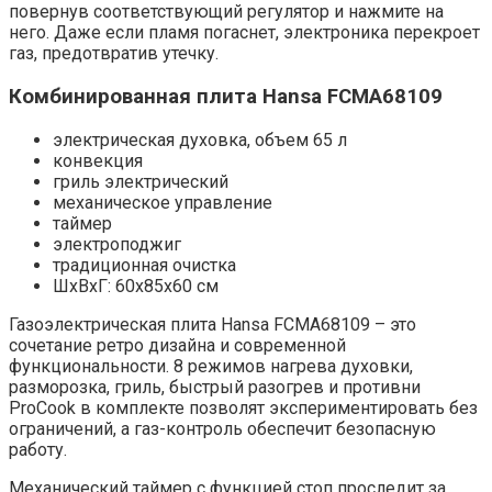
повернув соответствующий регулятор и нажмите на
него. Даже если пламя погаснет, электроника перекроет
газ, предотвратив утечку.
Комбинированная плита Hansa FCMA68109
электрическая духовка, объем 65 л
конвекция
гриль электрический
механическое управление
таймер
электроподжиг
традиционная очистка
ШхВхГ: 60х85х60 см
Газоэлектрическая плита Hansa FCMA68109 – это
сочетание ретро дизайна и современной
функциональности. 8 режимов нагрева духовки,
разморозка, гриль, быстрый разогрев и противни
ProCook в комплекте позволят экспериментировать без
ограничений, а газ-контроль обеспечит безопасную
работу.
Механический таймер с функцией стоп проследит за