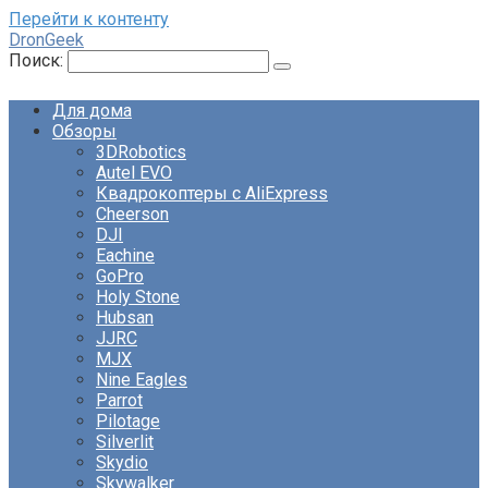
Перейти к контенту
DronGeek
Поиск:
Для дома
Обзоры
3DRobotics
Autel EVO
Квадрокоптеры с AliExpress
Cheerson
DJI
Eachine
GoPro
Holy Stone
Hubsan
JJRC
MJX
Nine Eagles
Parrot
Pilotage
Silverlit
Skydio
Skywalker