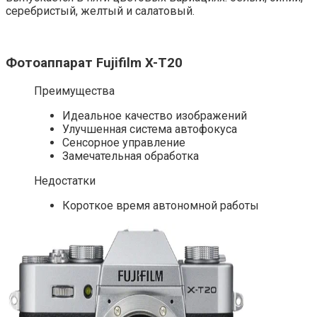
серебристый, желтый и салатовый.
Фотоаппарат Fujifilm X-T20
Преимущества
Идеальное качество изображений
Улучшенная система автофокуса
Сенсорное управление
Замечательная обработка
Недостатки
Короткое время автономной работы