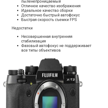
пыленепроницаемый
Отличное качество изображения
Идеальное качество сборки
Достаточно быстрый автофокус
Быстрая скорость съемки FPS
Недостатки
Несовершенная внутренняя
стабилизация
Фазовый автофокус не поддерживает
все типы объективов