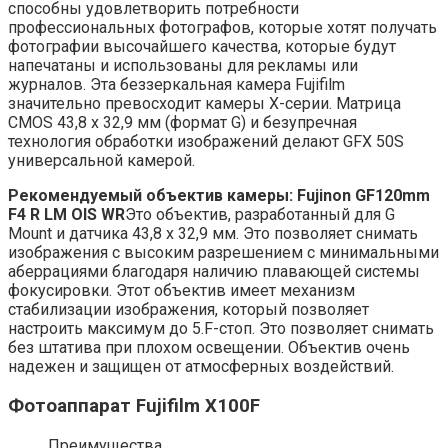
способны удовлетворить потребности
профессиональных фотографов, которые хотят получать
фотографии высочайшего качества, которые будут
напечатаны и использованы для рекламы или
журналов. Эта беззеркальная камера Fujifilm
значительно превосходит камеры X-серии. Матрица
CMOS 43,8 x 32,9 мм (формат G) и безупречная
технология обработки изображений делают GFX 50S
универсальной камерой.
Рекомендуемый объектив камеры: Fujinon GF120mm
F4 R LM OIS WR
Это объектив, разработанный для G
Mount и датчика 43,8 x 32,9 мм. Это позволяет снимать
изображения с высоким разрешением с минимальными
аберрациями благодаря наличию плавающей системы
фокусировки. Этот объектив имеет механизм
стабилизации изображения, который позволяет
настроить максимум до 5.F-стоп. Это позволяет снимать
без штатива при плохом освещении. Объектив очень
надежен и защищен от атмосферных воздействий.
Фотоаппарат Fujifilm X100F
Преимущества