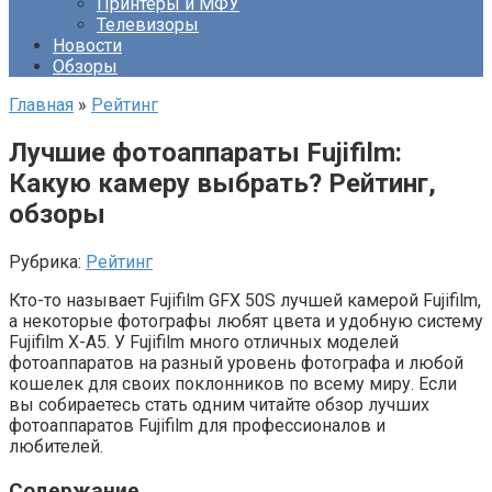
Принтеры и МФУ
Телевизоры
Новости
Обзоры
Главная
»
Рейтинг
Лучшие фотоаппараты Fujifilm:
Какую камеру выбрать? Рейтинг,
обзоры
Рубрика:
Рейтинг
Кто-то называет Fujifilm GFX 50S лучшей камерой Fujifilm,
а некоторые фотографы любят цвета и удобную систему
Fujifilm X-A5. У Fujifilm много отличных моделей
фотоаппаратов на разный уровень фотографа и любой
кошелек для своих поклонников по всему миру. Если
вы собираетесь стать одним читайте обзор лучших
фотоаппаратов Fujifilm для профессионалов и
любителей.
Содержание