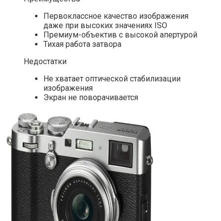
Первоклассное качество изображения
даже при высоких значениях ISO
Премиум-объектив с высокой апертурой
Тихая работа затвора
Недостатки
Не хватает оптической стабилизации
изображения
Экран не поворачивается