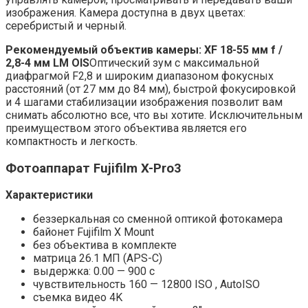
изображения. Камера доступна в двух цветах:
серебристый и черный.
Рекомендуемый объектив камеры: XF 18-55 мм f /
2,8-4 мм LM OIS
Оптический зум с максимальной
диафрагмой F2,8 и широким диапазоном фокусных
расстояний (от 27 мм до 84 мм), быстрой фокусировкой
и 4 шагами стабилизации изображения позволит вам
снимать абсолютно все, что вы хотите. Исключительным
преимуществом этого объектива является его
компактность и легкость.
Фотоаппарат Fujifilm X-Pro3
Характеристики
беззеркальная со сменной оптикой фотокамера
байонет Fujifilm X Mount
без объектива в комплекте
матрица 26.1 МП (APS-C)
выдержка: 0.00 — 900 с
чувствительность 160 — 12800 ISO , AutoISO
съемка видео 4K