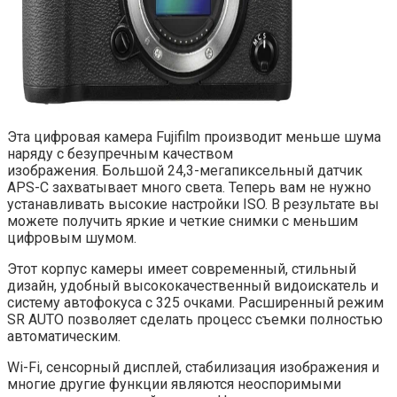
Эта цифровая камера Fujifilm производит меньше шума
наряду с безупречным качеством
изображения. Большой 24,3-мегапиксельный датчик
APS-C захватывает много света. Теперь вам не нужно
устанавливать высокие настройки ISO. В результате вы
можете получить яркие и четкие снимки с меньшим
цифровым шумом.
Этот корпус камеры имеет современный, стильный
дизайн, удобный высококачественный видоискатель и
систему автофокуса с 325 очками. Расширенный режим
SR AUTO позволяет сделать процесс съемки полностью
автоматическим.
Wi-Fi, сенсорный дисплей, стабилизация изображения и
многие другие функции являются неоспоримыми