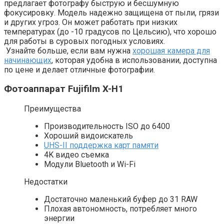
предлагает фотографу быструю и бесшумную
фокусировку. Модель надежно защищена от пыли, грязи
и других угроз. Он может работать при низких
температурах (до -10 градусов по Цельсию), что хорошо
для работы в суровых погодных условиях.
Узнайте больше, если вам нужна
хорошая камера для
начинающих
, которая удобна в использовании, доступна
по цене и делает отличные фотографии.
Фотоаппарат Fujifilm X-H1
Преимущества
Производительность ISO до 6400
Хороший видоискатель
UHS-II поддержка карт памяти
4K видео съемка
Модули Bluetooth и Wi-Fi
Недостатки
Достаточно маленький буфер до 31 RAW
Плохая автономность, потребляет много
энергии