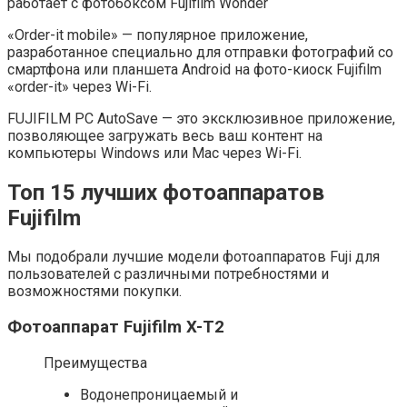
работает с фотобоксом Fujifilm Wonder
«Order-it mobile» — популярное приложение,
разработанное специально для отправки фотографий со
смартфона или планшета Android на фото-киоск Fujifilm
«order-it» через Wi-Fi.
FUJIFILM PC AutoSave — это эксклюзивное приложение,
позволяющее загружать весь ваш контент на
компьютеры Windows или Mac через Wi-Fi.
Топ 15 лучших фотоаппаратов
Fujifilm
Мы подобрали лучшие модели фотоаппаратов Fuji для
пользователей с различными потребностями и
возможностями покупки.
Фотоаппарат Fujifilm X-T2
Преимущества
Водонепроницаемый и