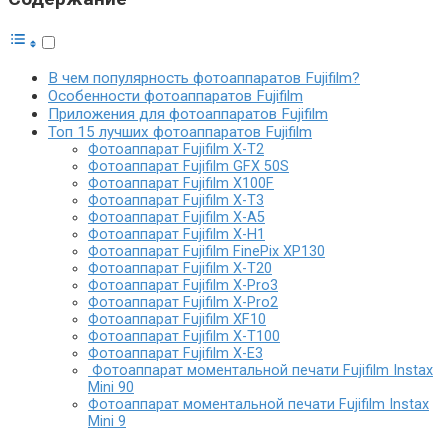
В чем популярность фотоаппаратов Fujifilm?
Особенности фотоаппаратов Fujifilm
Приложения для фотоаппаратов Fujifilm
Топ 15 лучших фотоаппаратов Fujifilm
Фотоаппарат Fujifilm X-T2
Фотоаппарат Fujifilm GFX 50S
Фотоаппарат Fujifilm X100F
Фотоаппарат Fujifilm X-T3
Фотоаппарат Fujifilm X-A5
Фотоаппарат Fujifilm X-H1
Фотоаппарат Fujifilm FinePix XP130
Фотоаппарат Fujifilm X-T20
Фотоаппарат Fujifilm X-Pro3
Фотоаппарат Fujifilm X-Pro2
Фотоаппарат Fujifilm XF10
Фотоаппарат Fujifilm X-T100
Фотоаппарат Fujifilm X-E3
Фотоаппарат моментальной печати Fujifilm Instax
Mini 90
Фотоаппарат моментальной печати Fujifilm Instax
Mini 9