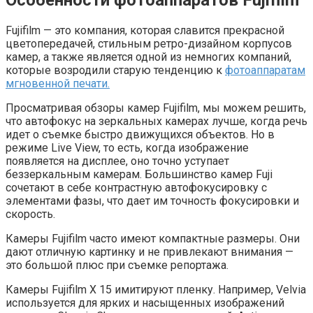
Fujifilm — это компания, которая славится прекрасной
цветопередачей, стильным ретро-дизайном корпусов
камер, а также является одной из немногих компаний,
которые возродили старую тенденцию к
фотоаппаратам
мгновенной печати.
Просматривая обзоры камер Fujifilm, мы можем решить,
что автофокус на зеркальных камерах лучше, когда речь
идет о съемке быстро движущихся объектов. Но в
режиме Live View, то есть, когда изображение
появляется на дисплее, оно точно уступает
беззеркальным камерам. Большинство камер Fuji
сочетают в себе контрастную автофокусировку с
элементами фазы, что дает им точность фокусировки и
скорость.
Камеры Fujifilm часто имеют компактные размеры. Они
дают отличную картинку и не привлекают внимания —
это большой плюс при съемке репортажа.
Камеры Fujifilm X 15 имитируют пленку. Например, Velvia
используется для ярких и насыщенных изображений