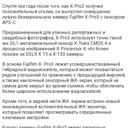
Спустя три года после того, как X-Pro2 получил
положительный отклик, он выпустил совершенно
новую беззеркальную камеру Fujifilm X-Pro3 с сенсором
APS-C.
Предназначенный для уличных, репортажных и
свадебных фотографов, X-Pro3 использует точно такой
же 26,1-мегапиксельный сенсор X-Trans CMOS 4 и
процессор изображений X-Processor 4, что более
похоже на DSLR X-T3 и X-T30 камеры.
В основе Fujifilm X- Pro3 лежит усовершенствованный
гибридный видоискатель, который может похвастаться
рядом улучшений по сравнению с предыдущей версией,
а также наклонный сенсорный ЖК-экран, который на
самом деле закрыт во время съемки, чтобы обеспечить
более широкое использование видоискателя.
Кроме того, в задней части ЖК-экрана встроен новый
инновационный вспомогательный ЖК-монитор,
который позволяет просматривать определенные
ключевые настройки.
Корпус камеры Fujifilm X-Pro3 имеет титановые