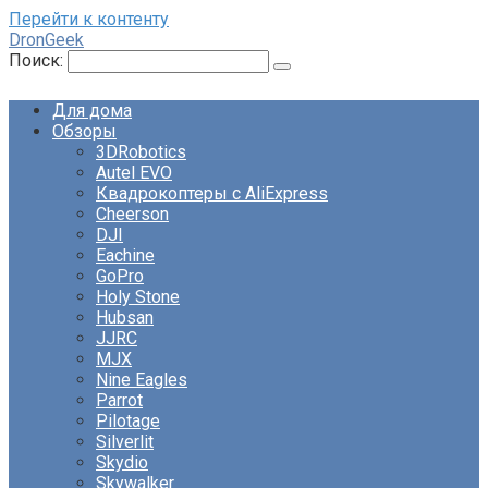
Перейти к контенту
DronGeek
Поиск:
Для дома
Обзоры
3DRobotics
Autel EVO
Квадрокоптеры с AliExpress
Cheerson
DJI
Eachine
GoPro
Holy Stone
Hubsan
JJRC
MJX
Nine Eagles
Parrot
Pilotage
Silverlit
Skydio
Skywalker