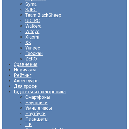
Syma
SJRC
Team BlackSheep
UDI RC
Walkera
Wltoys
Xiaomi
XK
Yuneec
Геоскан
ZERO
Сравнение
Новичкам
Рейтинг
Аксессуары
Для профи
Гаджеты и электроника
Смартфоны
Наушники
Умные часы
Ноутбуки
Планшеты
ПК