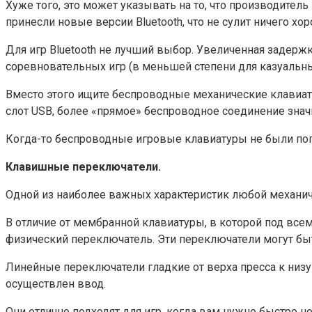
Хуже того, это может указывать на то, что производите
принесли новые версии Bluetooth, что не сулит ничего хо
Для игр Bluetooth не лучший выбор. Увеличенная задер
соревновательных игр (в меньшей степени для казуальны
Вместо этого ищите беспроводные механические клавиату
слот USB, более «прямое» беспроводное соединение знач
Когда-то беспроводные игровые клавиатуры не были попу
Клавишные переключатели.
Одной из наиболее важных характеристик любой механич
В отличие от мембранной клавиатуры, в которой под все
физический переключатель. Эти переключатели могут б
Линейные переключатели гладкие от верха пресса к низу
осуществлен ввод.
Они отлично подходят для игр, когда вам нужно быстро н