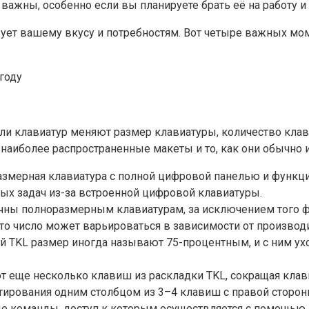
важны, особенно если вы планируете брать её на работу и
ует вашему вкусу и потребностям. Вот четыре важных мом
 клавиатур меняют размер клавиатуры, количество клавиш
 наиболее распространенные макеты и то, как они обычно 
азмерная клавиатура с полной цифровой панелью и функц
ых задач из-за встроенной цифровой клавиатуры.
тичны полноразмерным клавиатурам, за исключением того 
это число может варьироваться в зависимости от произво
 TKL размер иногда называют 75-процентным, и с ним ух
 еще несколько клавиш из раскладки TKL, сокращая клави
тирования одним столбцом из 3–4 клавиш с правой сторо
е команды, доступ к которым осуществляется с помощью 