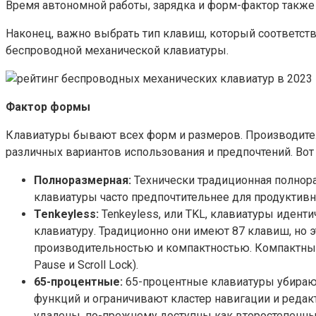
Время автономной работы, зарядка и форм-фактор также 
Наконец, важно выбрать тип клавиш, который соответств
беспроводной механической клавиатуры.
Фактор формы
Клавиатуры бывают всех форм и размеров. Производители
различных вариантов использования и предпочтений. Вот
Полноразмерная:
Технически традиционная полнор
клавиатуры часто предпочтительнее для продуктивн
Tenkeyless:
Tenkeyless, или TKL, клавиатуры иден
клавиатуру. Традиционно они имеют 87 клавиш, но 
производительностью и компактностью. Компактный
Pause и Scroll Lock).
65-процентные:
65-процентные клавиатуры убирают
функций и ограничивают кластер навигации и редак
удалены, по-прежнему доступны как второстепенны