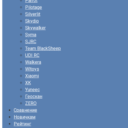
Parrot
Pilotage
Silverlit
Skydio
Skywalker
Syma
SJRC
Team BlackSheep
UDI RC
Walkera
Wltoys
Xiaomi
XK
Yuneec
Геоскан
ZERO
Сравнение
Новичкам
Рейтинг