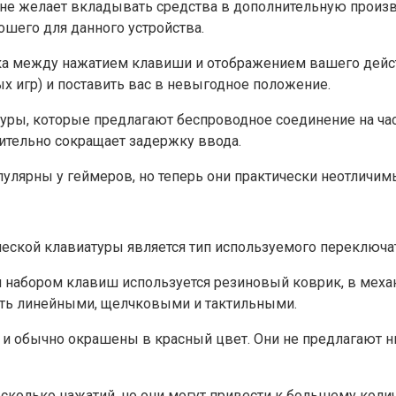
ль не желает вкладывать средства в дополнительную прои
рошего для данного устройства.
жка между нажатием клавиши и отображением вашего дейс
х игр) и поставить вас в невыгодное положение.
ры, которые предлагают беспроводное соединение на часто
ительно сокращает задержку ввода.
лярны у геймеров, но теперь они практически неотличим
еской клавиатуры является тип используемого переключат
м набором клавиш используется резиновый коврик, в мех
ыть линейными, щелчковыми и тактильными.
 и обычно окрашены в красный цвет. Они не предлагают ни
есколько нажатий, но они могут привести к большему коли