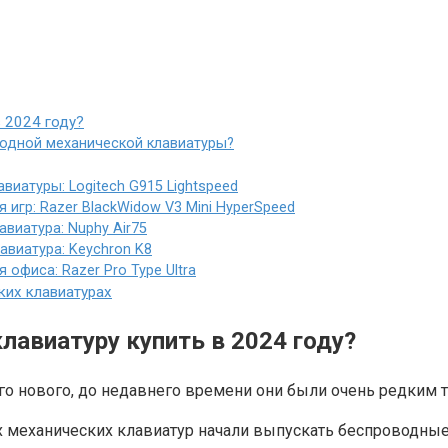
 2024 году?
водной механической клавиатуры?
иатуры: Logitech G915 Lightspeed
игр: Razer BlackWidow V3 Mini HyperSpeed
виатура: Nuphy Air75
виатура: Keychron K8
офиса: Razer Pro Type Ultra
их клавиатурах
авиатуру купить в 2024 году?
го нового, до недавнего времени они были очень редким 
х механических клавиатур начали выпускать беспроводные