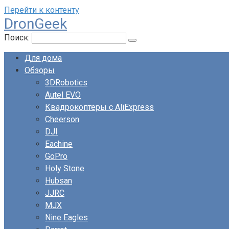
Перейти к контенту
DronGeek
Поиск:
Для дома
Обзоры
3DRobotics
Autel EVO
Квадрокоптеры с AliExpress
Cheerson
DJI
Eachine
GoPro
Holy Stone
Hubsan
JJRC
MJX
Nine Eagles