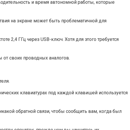
зводительность и время автономной работы, которые
твия на экране может быть проблематичной для
те 2,4 ГГц через USB-ключ. Хотя для этого требуется
ы от своих проводных аналогов.
еля.
анических клавиатурах под каждой клавишей используется
какой обратной связи, чтобы сообщить вам, когда был
честву опечаток, прежде чем вы научитесь их