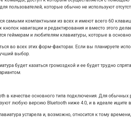
для пользователей, которые обычно не используют отсутс
я самыми компактными из всех и имеют всего 60 клавиш
х кнопок навигации и редактирования и вместо этого дел
вятся геймерам и любителям клавиатуры, которые в основ
ся во всех этих форм-факторах. Если вы планируете испол
лучший выбор.
иатура будет казаться громоздкой и ее будет трудно спря
ариантом.
h в качестве основного типа подключения. Для обычных р
зуют любую версию Bluetooth ниже 4.0, и в идеале ищите 
 клавиатура устарела и, возможно, относится к тому време