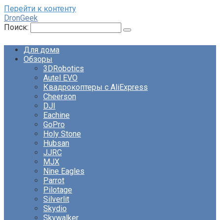
Перейти к контенту
DronGeek
Поиск:
Для дома
Обзоры
3DRobotics
Autel EVO
Квадрокоптеры с AliExpress
Cheerson
DJI
Eachine
GoPro
Holy Stone
Hubsan
JJRC
MJX
Nine Eagles
Parrot
Pilotage
Silverlit
Skydio
Skywalker