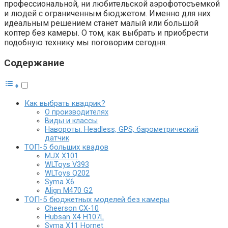
профессиональной, ни любительской аэрофотосъемкой
и людей с ограниченным бюджетом. Именно для них
идеальным решением станет малый или большой
коптер без камеры. О том, как выбрать и приобрести
подобную технику мы поговорим сегодня.
Содержание
Как выбрать квадрик?
О производителях
Виды и классы
Навороты: Headless, GPS, барометрический
датчик
ТОП-5 больших квадов
MJX X101
WLToys V393
WLToys Q202
Syma X6
Align M470 G2
ТОП-5 бюджетных моделей без камеры
Cheerson CX-10
Hubsan X4 H107L
Syma X11 Hornet