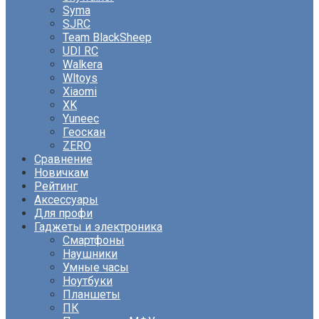
Syma
SJRC
Team BlackSheep
UDI RC
Walkera
Wltoys
Xiaomi
XK
Yuneec
Геоскан
ZERO
Сравнение
Новичкам
Рейтинг
Аксессуары
Для профи
Гаджеты и электроника
Смартфоны
Наушники
Умные часы
Ноутбуки
Планшеты
ПК