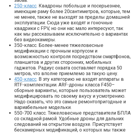
забав.
250-класс
. Квадроны побольше и посерьезнее,
имеющие раму более 20сантиметров, которые, тем
не менее, также не выходят за пределы домашней
эксплуатации. Сюда уже входят и гоночные
квадрики с FPV, но они нас мало интересуют, так
как мы рассказываем исключительно о вариантах
без видеокамеры.
350-класс. Более-менее тяжеловесные
модификации с прочным корпусом и
возможностью контроля посредством смартфонов,
планшетов и других сторонних, мобильных
гаджетов. Радиус охвата составляет порядка 50
метров, что вполне приемлемо за такую цену.
450-класс
. В эту категорию не входят аппараты в
RTF-комплектации. ARF-дроны класса F450–
сборные варианты, которые пользователь может
модифицировать по своему вкусу и усмотрению.
Надо сказать, что это самые ремонтопригодные и
вариабельные модельки.
550-700 класс. Тяжеловесные представители БПЛА
со складной рамой. Удобные дроны для дальних
следований на открытом воздухе. Присутствует
бескамерных модификаций, о которых мы также