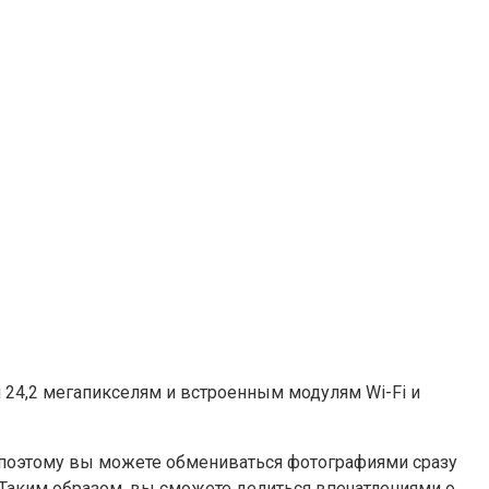
 24,2 мегапикселям и встроенным модулям Wi-Fi и
, поэтому вы можете обмениваться фотографиями сразу
аким образом, вы сможете делиться впечатлениями о