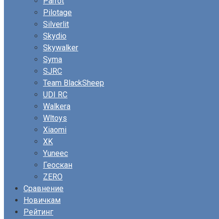
Parrot
Pilotage
Silverlit
Skydio
Skywalker
Syma
SJRC
Team BlackSheep
UDI RC
Walkera
Wltoys
Xiaomi
XK
Yuneec
Геоскан
ZERO
Сравнение
Новичкам
Рейтинг