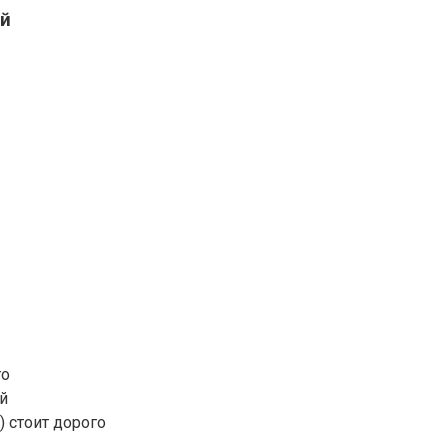
ей
го
й
 стоит дорого