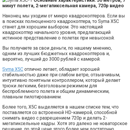
Основные характеристики: 50 метров, 7
минут полета, 2-мегапиксельная камера, 720p видео
Наконец мы уходим от микро квадрокоптеров. Если вы
в поисках полноценного квадрокоптера, то Syma X5C
станет для хорошим выбором. Это настоящий
квадрокоптер начального уровня, предлагающий
истинное представление о полетах при невысокой.
Вы получаете за свои деньги, по нашему мнению,
одним из лучших бюджетных квадрокоптеров и,
вероятно, лучший до 3000 рублей с камерой.
Syma X5C
отлично летает, обладает хорошей
стабильностью даже при слабом ветре, отзывчивым,
интуитивно понятным контроллером, который делает
трюки легкими, безголовым режимом для
беспроблемного полета и общим динамическим,
плавным пилотированием.
Более того, X5C выделяется в нашем списке тем, что
поставляется со встроенной HD-камерой, способной
снимать видео с разрешением 720p и делать 2-
мегапиксельные кадры. Хотя это далеко не новаторское
решение, по этой цене этого более чем достаточно,