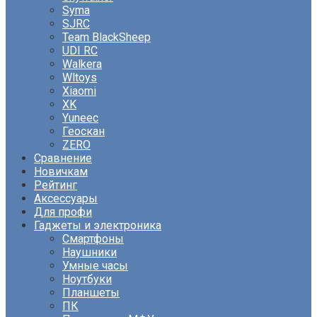
Syma
SJRC
Team BlackSheep
UDI RC
Walkera
Wltoys
Xiaomi
XK
Yuneec
Геоскан
ZERO
Сравнение
Новичкам
Рейтинг
Аксессуары
Для профи
Гаджеты и электроника
Смартфоны
Наушники
Умные часы
Ноутбуки
Планшеты
ПК