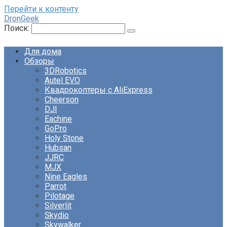
Перейти к контенту
DronGeek
Поиск:
Для дома
Обзоры
3DRobotics
Autel EVO
Квадрокоптеры с AliExpress
Cheerson
DJI
Eachine
GoPro
Holy Stone
Hubsan
JJRC
MJX
Nine Eagles
Parrot
Pilotage
Silverlit
Skydio
Skywalker