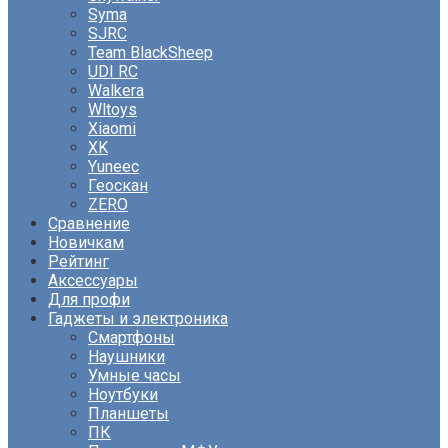
Syma
SJRC
Team BlackSheep
UDI RC
Walkera
Wltoys
Xiaomi
XK
Yuneec
Геоскан
ZERO
Сравнение
Новичкам
Рейтинг
Аксессуары
Для профи
Гаджеты и электроника
Смартфоны
Наушники
Умные часы
Ноутбуки
Планшеты
ПК