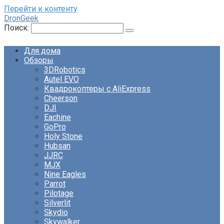
Перейти к контенту
DronGeek
Поиск:
Для дома
Обзоры
3DRobotics
Autel EVO
Квадрокоптеры с AliExpress
Cheerson
DJI
Eachine
GoPro
Holy Stone
Hubsan
JJRC
MJX
Nine Eagles
Parrot
Pilotage
Silverlit
Skydio
Skywalker