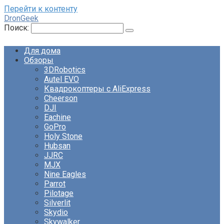
Перейти к контенту
DronGeek
Поиск:
Для дома
Обзоры
3DRobotics
Autel EVO
Квадрокоптеры с AliExpress
Cheerson
DJI
Eachine
GoPro
Holy Stone
Hubsan
JJRC
MJX
Nine Eagles
Parrot
Pilotage
Silverlit
Skydio
Skywalker