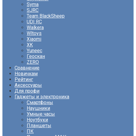
Syma
SJRC
Team BlackSheep
UDI RC
Walkera
Wltoys
Xiaomi
XK
Yuneec
Геоскан
ZERO
Сравнение
Новичкам
Рейтинг
Аксессуары
Для профи
Гаджеты и электроника
Смартфоны
Наушники
Умные часы
Ноутбуки
Планшеты
ПК