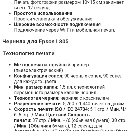
Печать фотографии размером 10×15 см занимает
всего 12 секунд.
Простота использования
Простая установка и обслуживание
Широкие возможности подключения
Подключение через Wi-Fi и мобильная печать
Чернила для Epson L805
Технология печати
Метод печати:
струйный принтер
(пьезоэлектрический)
Конфигурация сопел:
90 черных сопел, 90 сопел
для каждого цвета
Мин. размер капли:
1,5 пл, с технологией
переменного размера капель чернил
Технология чернил:
чернила с красителем
Разрешение печати:
5,760 x 1,440 точек на дюйм
Скорость печати ISO / IEC 24734:
5,1 стр.
/ Мин.
Ч/
б, 5 стр.
/ Мин. Цветной Скорость
печати:
37 стр.
/ Мин.
Ч/б (обычная бумага), 38 стр.
/ Мин. (Обычная
бумага), 12 секунд для