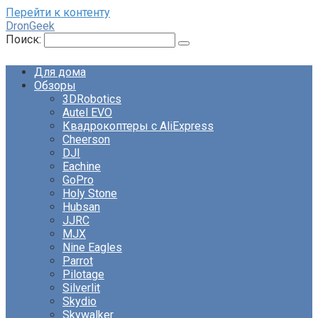
Перейти к контенту
DronGeek
Поиск:
Для дома
Обзоры
3DRobotics
Autel EVO
Квадрокоптеры с AliExpress
Cheerson
DJI
Eachine
GoPro
Holy Stone
Hubsan
JJRC
MJX
Nine Eagles
Parrot
Pilotage
Silverlit
Skydio
Skywalker