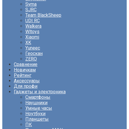
Syma
SJRC
Team BlackSheep
UDI RC
Walkera
Wltoys
Xiaomi
XK
Yuneec
Геоскан
ZERO
Сравнение
Новичкам
Рейтинг
Аксессуары
Для профи
Гаджеты и электроника
Смартфоны
Наушники
Умные часы
Ноутбуки
Планшеты
ПК