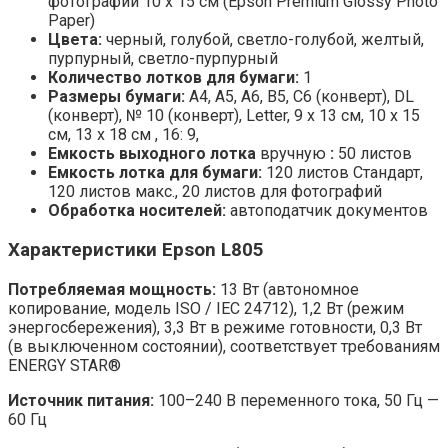
фотографий 10 x 15 см (Epson Premium Glossy Photo
Paper)
Цвета:
черный, голубой, светло-голубой, желтый,
пурпурный, светло-пурпурный
Количество лотков для бумаги:
1
Размеры бумаги:
A4, A5, A6, B5, C6 (конверт), DL
(конверт), № 10 (конверт), Letter, 9 x 13 см, 10 x 15
см, 13 x 18 см , 16: 9,
Емкость выходного лотка
вручную
:
50 листов
Емкость лотка для бумаги:
120 листов Стандарт,
120 листов макс., 20 листов для фотографий
Обработка носителей:
автоподатчик документов
Характеристики Epson L805
Потребляемая мощность:
13 Вт (автономное
копирование, модель ISO / IEC 24712), 1,2 Вт (режим
энергосбережения), 3,3 Вт в режиме готовности, 0,3 Вт
(в выключенном состоянии), соответствует требованиям
ENERGY STAR®
Источник питания:
100–240 В переменного тока, 50 Гц —
60 Гц