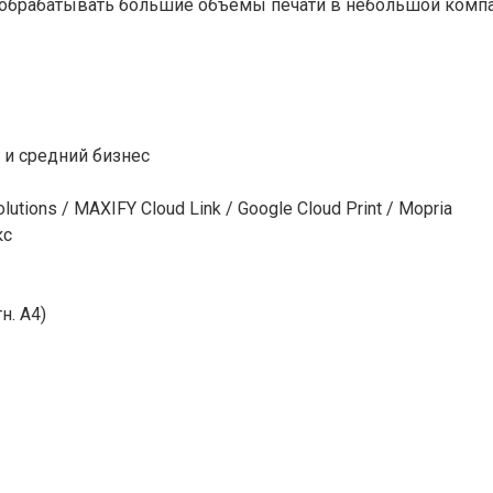
 обрабатывать большие объемы печати в небольшой компа
 и средний бизнес
utions / MAXIFY Cloud Link / Google Cloud Print / Mopria
кс
н. А4)