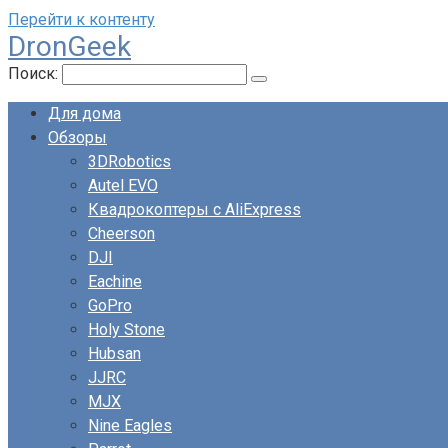
Перейти к контенту
DronGeek
Поиск:
Для дома
Обзоры
3DRobotics
Autel EVO
Квадрокоптеры с AliExpress
Cheerson
DJI
Eachine
GoPro
Holy Stone
Hubsan
JJRC
MJX
Nine Eagles