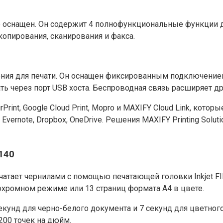
о оснащен. Он содержит 4 полнофункциональные функции 
копирования, сканирования и факса.
ния для печати. Он оснащен фиксированным подключени
ечать через порт USB хоста. Беспроводная связь расширяет
nt, Google Cloud Print, Mopro и MAXIFY Cloud Link, котор
, Evernote, Dropbox, OneDrive. Решения MAXIFY Printing So
140
тает чернилами с помощью печатающей головки Inkjet FIN
нохромном режиме или 13 страниц формата A4 в цвете.
кунд для черно-белого документа и 7 секунд для цветног
200 точек на дюйм.