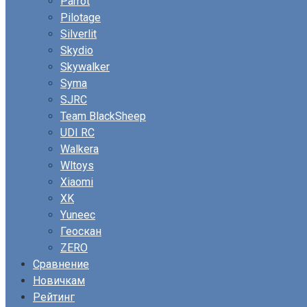
Parrot
Pilotage
Silverlit
Skydio
Skywalker
Syma
SJRC
Team BlackSheep
UDI RC
Walkera
Wltoys
Xiaomi
XK
Yuneec
Геоскан
ZERO
Сравнение
Новичкам
Рейтинг