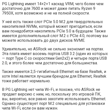
PG Lightning имеет 14+2+1 каскад VRM, чего более чем
достаточно для 7600 и может даже питать Ryzen 9
7950X, хотя возможно и не на полной скорости.
У неё есть также слот PCIe 5.0 M.2 для твердотельных
накопителей NVMe, который может пригодиться, если
вам понадобится накопитель PCIe 5.0 в будущем. Также
имеется дополнительный слот M.2 с PCIe 4.0, поэтому вы
можете использовать до двух дисков NVME.
Удивительно, но ASRock не сильно экономит на портах.
Эта плата имеет восемь портов USB 3.2 (один из которых
— порт Type C со скоростями Gen2x2) и четыре порта USB
2.0, и этого более чем достаточно для большинства.
Также имеется 2,5-гигабитный Ethernet на базе Realtek, и
хотя Intel является лучшим брендом для Ethernet, Realtek
тоже работает нормально.
В PG Lightning нет чипа Wi-Fi, и похоже, что ASRock не
продает версию с ним, но, поскольку это игровой ПК,
вы, вероятно, все равно захотите использовать Ethernet.
Однако существует порт M.2 специально для установки
чипа Wi-Fi, если он вам нужен.