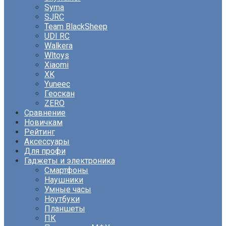
Syma
SJRC
Team BlackSheep
UDI RC
Walkera
Wltoys
Xiaomi
XK
Yuneec
Геоскан
ZERO
Сравнение
Новичкам
Рейтинг
Аксессуары
Для профи
Гаджеты и электроника
Смартфоны
Наушники
Умные часы
Ноутбуки
Планшеты
ПК