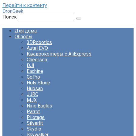
Перейти к контенту
DronGeek
Поиск:
Для дома
Обзоры
3DRobotics
Autel EVO
Квадрокоптеры с AliExpress
Cheerson
DJI
Eachine
GoPro
Holy Stone
Hubsan
JJRC
MJX
Nine Eagles
Parrot
Pilotage
Silverlit
Skydio
Skywalker