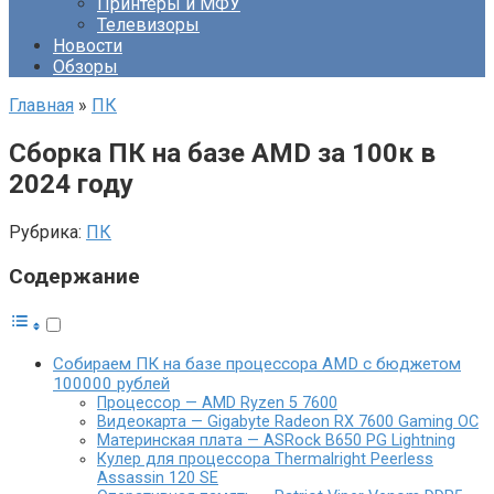
Принтеры и МФУ
Телевизоры
Новости
Обзоры
Главная
»
ПК
Сборка ПК на базе AMD за 100к в
2024 году
Рубрика:
ПК
Содержание
Собираем ПК на базе процессора AMD с бюджетом
100000 рублей
Процессор — AMD Ryzen 5 7600
Видеокарта — Gigabyte Radeon RX 7600 Gaming OC
Материнская плата — ASRock B650 PG Lightning
Кулер для процессора Thermalright Peerless
Assassin 120 SE