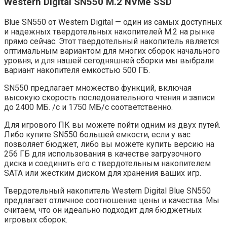
Western Digital SN550 M.2 NVMe SSD
Blue SN550 от Western Digital — один из самых доступных
и надежных твердотельных накопителей M.2 на рынке
прямо сейчас. Этот твердотельный накопитель является
оптимальным вариантом для многих сборок начального
уровня, и для нашей сегодняшней сборки мы выбрали
вариант накопителя емкостью 500 ГБ.
SN550 предлагает множество функций, включая
высокую скорость последовательного чтения и записи
до 2400 МБ. /с и 1750 МБ/с соответственно.
Для игрового ПК вы можете пойти одним из двух путей.
Либо купите SN550 большей емкости, если у вас
позволяет бюджет, либо вы можете купить версию на
256 ГБ для использования в качестве загрузочного
диска и соединить его с твердотельным накопителем
SATA или жестким диском для хранения ваших игр.
Твердотельный накопитель Western Digital Blue SN550
предлагает отличное соотношение цены и качества. Мы
считаем, что он идеально подходит для бюджетных
игровых сборок.