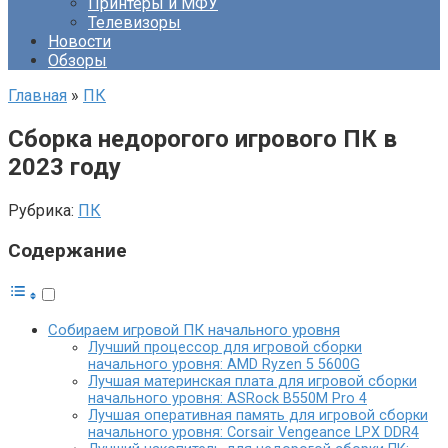
Принтеры и МФУ
Телевизоры
Новости
Обзоры
Главная
»
ПК
Сборка недорогого игрового ПК в
2023 году
Рубрика:
ПК
Содержание
Собираем игровой ПК начального уровня
Лучший процессор для игровой сборки
начального уровня: AMD Ryzen 5 5600G
Лучшая материнская плата для игровой сборки
начального уровня: ASRock B550M Pro 4
Лучшая оперативная память для игровой сборки
начального уровня: Corsair Vengeance LPX DDR4