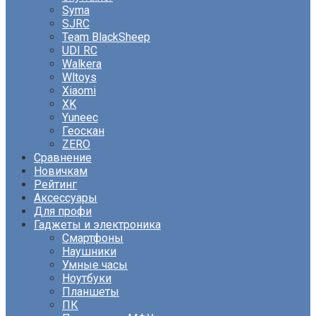
Syma
SJRC
Team BlackSheep
UDI RC
Walkera
Wltoys
Xiaomi
XK
Yuneec
Геоскан
ZERO
Сравнение
Новичкам
Рейтинг
Аксессуары
Для профи
Гаджеты и электроника
Смартфоны
Наушники
Умные часы
Ноутбуки
Планшеты
ПК