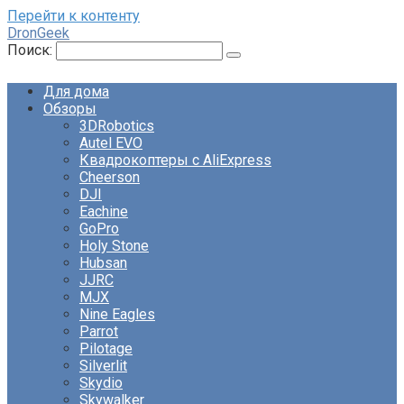
Перейти к контенту
DronGeek
Поиск:
Для дома
Обзоры
3DRobotics
Autel EVO
Квадрокоптеры с AliExpress
Cheerson
DJI
Eachine
GoPro
Holy Stone
Hubsan
JJRC
MJX
Nine Eagles
Parrot
Pilotage
Silverlit
Skydio
Skywalker