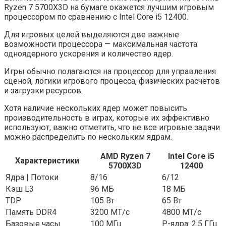
Ryzen 7 5700X3D на бумаге окажется лучшим игровым
процессором по сравнению с Intel Core i5 12400.
Для игровых целей выделяются две важные
возможности процессора — максимальная частота
одноядерного ускорения и количество ядер.
Игры обычно полагаются на процессор для управления
сценой, логики игрового процесса, физических расчетов
и загрузки ресурсов.
Хотя наличие нескольких ядер может повысить
производительность в играх, которые их эффективно
используют, важно отметить, что не все игровые задачи
можно распределить по нескольким ядрам.
AMD Ryzen 7
Intel Core i5
Характеристики
5700X3D
12400
Ядра | Потоки
8/16
6/12
Кэш L3
96 МБ
18 МБ
TDP
105 Вт
65 Вт
Память DDR4
3200 МТ/с
4800 МТ/с
Базовые часы
100 МГц
P-ядра: 2,5 ГГц