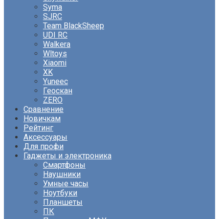
Syma
SJRC
Team BlackSheep
UDI RC
Walkera
Wltoys
Xiaomi
XK
Yuneec
Геоскан
ZERO
Сравнение
Новичкам
Рейтинг
Аксессуары
Для профи
Гаджеты и электроника
Смартфоны
Наушники
Умные часы
Ноутбуки
Планшеты
ПК