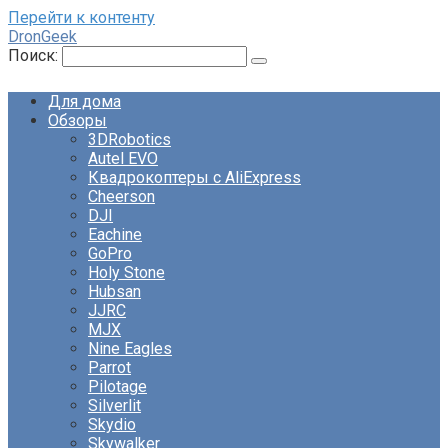
Перейти к контенту
DronGeek
Поиск:
Для дома
Обзоры
3DRobotics
Autel EVO
Квадрокоптеры с AliExpress
Cheerson
DJI
Eachine
GoPro
Holy Stone
Hubsan
JJRC
MJX
Nine Eagles
Parrot
Pilotage
Silverlit
Skydio
Skywalker