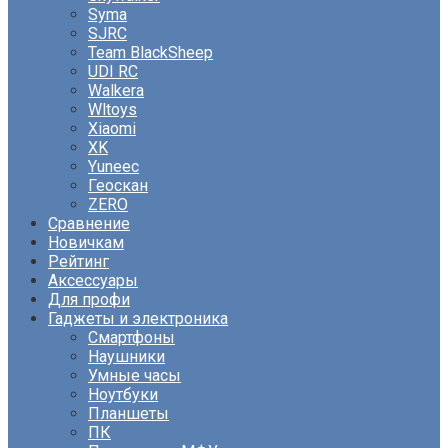
Syma
SJRC
Team BlackSheep
UDI RC
Walkera
Wltoys
Xiaomi
XK
Yuneec
Геоскан
ZERO
Сравнение
Новичкам
Рейтинг
Аксессуары
Для профи
Гаджеты и электроника
Смартфоны
Наушники
Умные часы
Ноутбуки
Планшеты
ПК