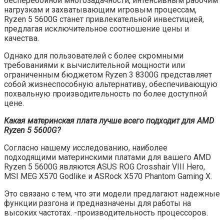
бесперебойной многозадачности, интенсивным рабочим
нагрузкам и захватывающим игровым процессам,
Ryzen 5 5600G станет привлекательной инвестицией,
предлагая исключительное соотношение цены и
качества.
Однако для пользователей с более скромными
требованиями к вычислительной мощности или
ограниченным бюджетом Ryzen 3 8300G представляет
собой жизнеспособную альтернативу, обеспечивающую
похвальную производительность по более доступной
цене.
Какая материнская плата лучше всего подходит для AMD
Ryzen 5 5600G?
Согласно нашему исследованию, наиболее
подходящими материнскими платами для вашего AMD
Ryzen 5 5600G являются ASUS ROG Crosshair VIII Hero,
MSI MEG X570 Godlike и ASRock X570 Phantom Gaming X.
Это связано с тем, что эти модели предлагают надежные
функции разгона и предназначены для работы на
высоких частотах. -производительность процессоров.