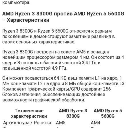
компьютера.
AMD Ryzen 3 8300G против AMD Ryzen 5 5600G
– Характеристики
Ryzen 3 8300G и Ryzen 5 5600G относятся к разным
поколениям и демонстрируют заметные различия в
своих основных характеристиках.
Ryzen 3 8300G построен на сокете AM5 и оснащен
новейшим процессором размером 4 нм. Он состоит из 4
ядер и 8 потоков с базовой частотой 3,4 ГГц и
повышенной частотой 4,9 ГГц.
Он может похвастаться 64 КБ кэш-памяти L1 на ядро, 1
МБ кэш-памяти L2 на ядро ​​и 8 МБ общей кэш-памяти L3.
Компонент графической карты/GPU содержит 256
блоков затенения, обеспечивающих достойные
возможности графической обработки.
Технические
AMD Ryzen 3
AMD Ryzen 5
характеристики
8300G
5600G
Архитектура / Розетка
АМ5
АМ4