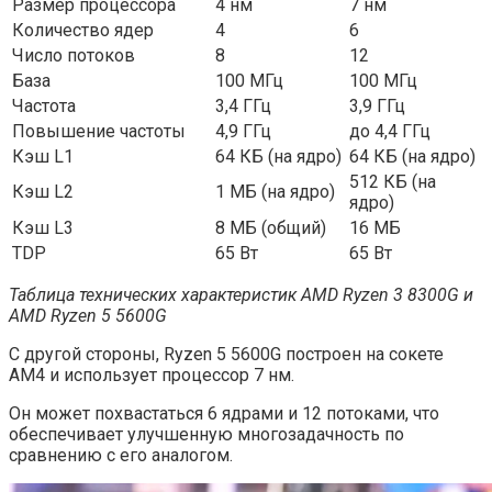
Размер процессора
4 нм
7 нм
Количество ядер
4
6
Число потоков
8
12
База
100 МГц
100 МГц
Частота
3,4 ГГц
3,9 ГГц
Повышение частоты
4,9 ГГц
до 4,4 ГГц
Кэш L1
64 КБ (на ядро)
64 КБ (на ядро)
512 КБ (на
Кэш L2
1 МБ (на ядро)
ядро)
Кэш L3
8 МБ (общий)
16 МБ
TDP
65 Вт
65 Вт
Таблица технических характеристик AMD Ryzen 3 8300G и
AMD Ryzen 5 5600G
С другой стороны, Ryzen 5 5600G построен на сокете
AM4 и использует процессор 7 нм.
Он может похвастаться 6 ядрами и 12 потоками, что
обеспечивает улучшенную многозадачность по
сравнению с его аналогом.