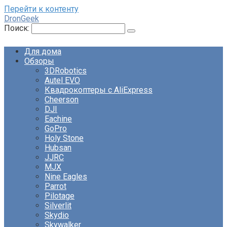
Перейти к контенту
DronGeek
Поиск:
Для дома
Обзоры
3DRobotics
Autel EVO
Квадрокоптеры с AliExpress
Cheerson
DJI
Eachine
GoPro
Holy Stone
Hubsan
JJRC
MJX
Nine Eagles
Parrot
Pilotage
Silverlit
Skydio
Skywalker