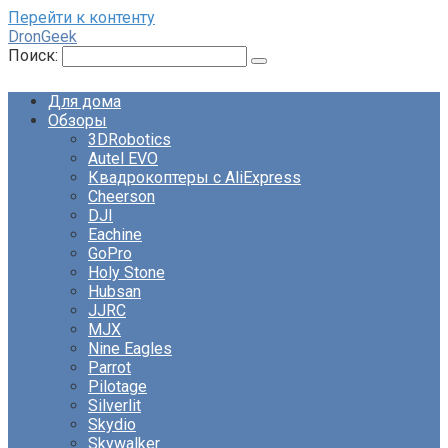
Перейти к контенту
DronGeek
Поиск:
Для дома
Обзоры
3DRobotics
Autel EVO
Квадрокоптеры с AliExpress
Cheerson
DJI
Eachine
GoPro
Holy Stone
Hubsan
JJRC
MJX
Nine Eagles
Parrot
Pilotage
Silverlit
Skydio
Skywalker