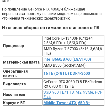
3070.
Но появление GeForce RTX 4060/4 ближайшая
перспектива, поэтому по этим моделям еще возможны
уточнения технических характеристик.
Итоговая сборка оптимального игрового ПК
Intel Core i5-13400F (6/12+4;
2,5/4,6 ГГц + 1,8/3,3 ГГц)
Процессор
AMD Ryzen 7 5700X (8/16; 3,6/4,6
ГГц)
Intel B660/B760 (LGA1700)
Материнская плата
AMD B550 (Socket AM4)
Оперативная
16 ГБ (2×8 ГБ) DDR4-3600
память
GeForce RTX 3060 Ti 8 ГБ/Radeon
Видеокарта
RX 6700 XT 12 ГБ
SSD, 960 ГБ/1 ТВ, M.2 NVMe, PCI-
Накопитель
E x4
Корпус и БП
Middle Tower ATX
,
650 Вт