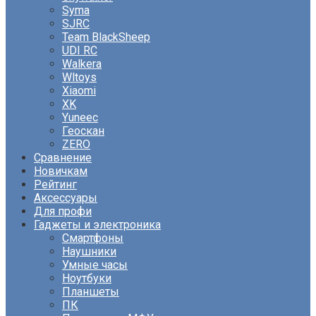
Syma
SJRC
Team BlackSheep
UDI RC
Walkera
Wltoys
Xiaomi
XK
Yuneec
Геоскан
ZERO
Сравнение
Новичкам
Рейтинг
Аксессуары
Для профи
Гаджеты и электроника
Смартфоны
Наушники
Умные часы
Ноутбуки
Планшеты
ПК