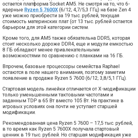
остается платформа Socket AM5. Не смотря на то, что 6-
ядерные
Ryzen 5 7600X
(6/12; 4,7/5,3 ГГц) на базе Zen 4
уже можно приобрести за 19 тыс. рублей, текущая
стоимость материнских плат (от 13 тыс. рублей остается
барьером для этой категории систем.
Кроме того, для AM5 также обязательна DDR5, которая
стоит несколько дороже DDR4, еще и модули емкостью
8 ГБ обладают менее привлекательными
возможностями по сравнению с планками на 16 ГБ.
Впрочем, базовые процессоры семейства Raphael
остаются в поле нашего внимания, поэтому заметим
появление в продаже Ryzen 5 7600 (6/12; 3,8/5,1 ГГц).
Стартовая модель линейки отличается от X-модификации
только уменьшенными тактовыми частотами и
заданным TDP в 65 Вт вместо 105 Вт. На практике в
игровых условиях она почти не уступает старшей
модификации.
Рекомендованная цена Ryzen 5 7600 – 17,5 тыс. рублей,
в то время как Ryzen 5 7600X получала стартовый
ценник в 19 тыс. рублей. Но старшая модификация уже