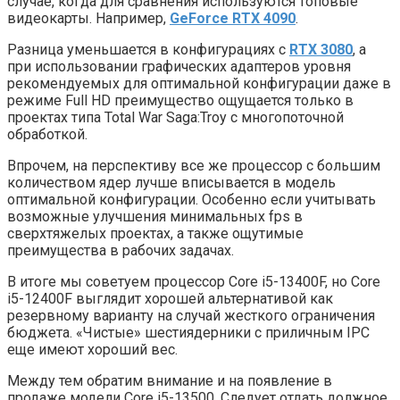
случае, когда для сравнения используются топовые
видеокарты. Например,
GeForce RTX 4090
.
Разница уменьшается в конфигурациях с
RTX 3080
, а
при использовании графических адаптеров уровня
рекомендуемых для оптимальной конфигурации даже в
режиме Full HD преимущество ощущается только в
проектах типа Total War Saga:Troy с многопоточной
обработкой.
Впрочем, на перспективу все же процессор с большим
количеством ядер лучше вписывается в модель
оптимальной конфигурации. Особенно если учитывать
возможные улучшения минимальных fps в
сверхтяжелых проектах, а также ощутимые
преимущества в рабочих задачах.
В итоге мы советуем процессор Core i5-13400F, но Core
i5-12400F выглядит хорошей альтернативой как
резервному варианту на случай жесткого ограничения
бюджета. «Чистые» шестиядерники с приличным IPC
еще имеют хороший вес.
Между тем обратим внимание и на появление в
продаже модели Core i5-13500. Следует отдать должное