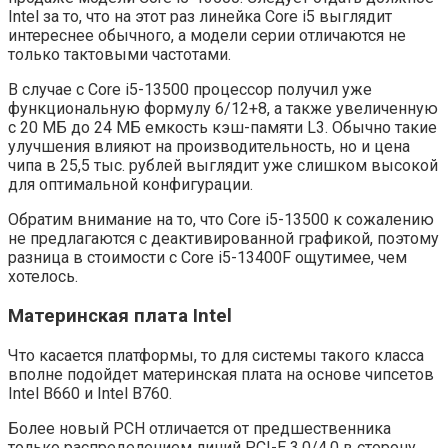
Intel за то, что на этот раз линейка Core i5 выглядит
интереснее обычного, а модели серии отличаются не
только тактовыми частотами.
В случае с Core i5-13500 процессор получил уже
функциональную формулу 6/12+8, а также увеличенную
с 20 МБ до 24 МБ емкость кэш-памяти L3. Обычно такие
улучшения влияют на производительность, но и цена
чипа в 25,5 тыс. рублей выглядит уже слишком высокой
для оптимальной конфигурации.
Обратим внимание на то, что Core i5-13500 к сожалению
не предлагаются с деактивированной графикой, поэтому
разница в стоимости с Core i5-13400F ощутимее, чем
хотелось.
Материнская плата Intel
Что касается платформы, то для системы такого класса
вполне подойдет материнская плата на основе чипсетов
Intel B660 и Intel B760.
Более новый PCH отличается от предшественника
только распределением линий PCI-E 3.0/4.0 в сторону