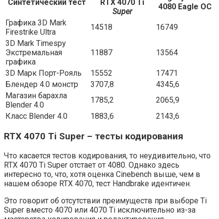
Синтетический тест
RTX 4070 Ti
4080 Eagle OC
Super
Графика 3D Mark
14518
16749
Firestrike Ultra
3D Mark Timespy
Экстремальная
11887
13564
графика
3D Марк Порт-Рояль
15552
17471
Блендер 4.0 монстр
3707,8
4345,6
Магазин барахла
1785,2
2065,9
Blender 4.0
Класс Blender 4.0
1883,6
2143,6
RTX 4070 Ti Super – тесты кодирования
Что касается тестов кодирования, то неудивительно, что
RTX 4070 Ti Super отстает от 4080. Однако здесь
интересно то, что, хотя оценка Cinebench выше, чем в
нашем обзоре RTX 4070, тест Handbrake идентичен.
Это говорит об отсутствии преимуществ при выборе Ti
Super вместо 4070 или 4070 Ti исключительно из-за