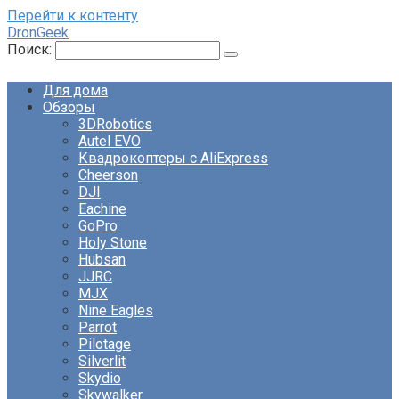
Перейти к контенту
DronGeek
Поиск:
Для дома
Обзоры
3DRobotics
Autel EVO
Квадрокоптеры с AliExpress
Cheerson
DJI
Eachine
GoPro
Holy Stone
Hubsan
JJRC
MJX
Nine Eagles
Parrot
Pilotage
Silverlit
Skydio
Skywalker