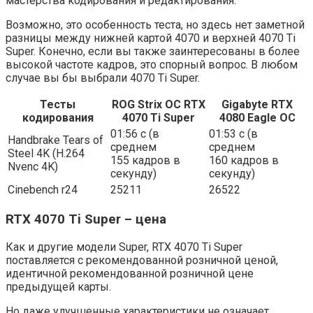
мастерства кодирования и редактирования.
Возможно, это особенность теста, но здесь нет заметной
разницы между нижней картой 4070 и верхней 4070 Ti
Super. Конечно, если вы также заинтересованы в более
высокой частоте кадров, это спорный вопрос. В любом
случае вы бы выбрали 4070 Ti Super.
Тесты
ROG Strix OC RTX
Gigabyte RTX
кодирования
4070 Ti Super
4080 Eagle OC
01:56 с (в
01:53 с (в
Handbrake Tears of
среднем
среднем
Steel 4K (H.264
155 кадров в
160 кадров в
Nvenc 4K)
секунду)
секунду)
Cinebench r24
25211
26522
RTX 4070 Ti Super – цена
Как и другие модели Super, RTX 4070 Ti Super
поставляется с рекомендованной розничной ценой,
идентичной рекомендованной розничной цене
предыдущей карты.
Но даже улучшенные характеристики не означает