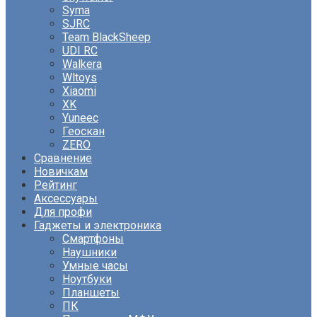
Syma
SJRC
Team BlackSheep
UDI RC
Walkera
Wltoys
Xiaomi
XK
Yuneec
Геоскан
ZERO
Сравнение
Новичкам
Рейтинг
Аксессуары
Для профи
Гаджеты и электроника
Смартфоны
Наушники
Умные часы
Ноутбуки
Планшеты
ПК