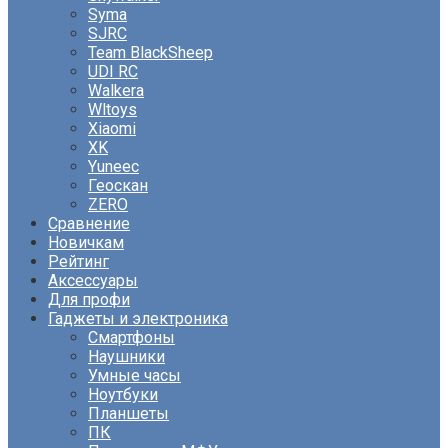
Syma
SJRC
Team BlackSheep
UDI RC
Walkera
Wltoys
Xiaomi
XK
Yuneec
Геоскан
ZERO
Сравнение
Новичкам
Рейтинг
Аксессуары
Для профи
Гаджеты и электроника
Смартфоны
Наушники
Умные часы
Ноутбуки
Планшеты
ПК