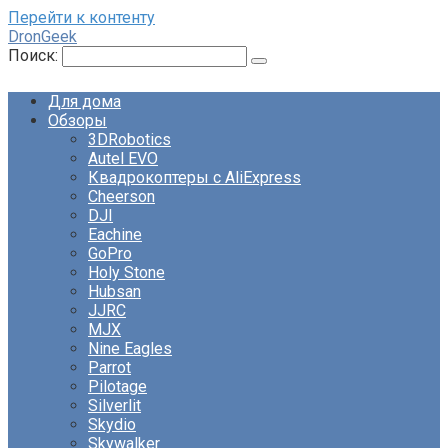
Перейти к контенту
DronGeek
Поиск:
Для дома
Обзоры
3DRobotics
Autel EVO
Квадрокоптеры с AliExpress
Cheerson
DJI
Eachine
GoPro
Holy Stone
Hubsan
JJRC
MJX
Nine Eagles
Parrot
Pilotage
Silverlit
Skydio
Skywalker