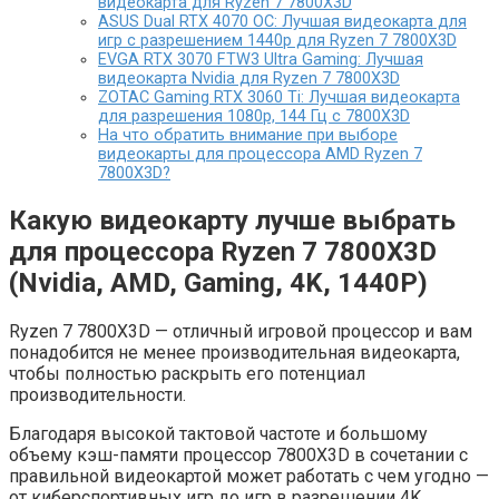
видеокарта для Ryzen 7 7800X3D
ASUS Dual RTX 4070 OC: Лучшая видеокарта для
игр с разрешением 1440p для Ryzen 7 7800X3D
EVGA RTX 3070 FTW3 Ultra Gaming: Лучшая
видеокарта Nvidia для Ryzen 7 7800X3D
ZOTAC Gaming RTX 3060 Ti: Лучшая видеокарта
для разрешения 1080p, 144 Гц с 7800X3D
На что обратить внимание при выборе
видеокарты для процессора AMD Ryzen 7
7800X3D?
Какую видеокарту лучше выбрать
для процессора Ryzen 7 7800X3D
(Nvidia, AMD, Gaming, 4K, 1440P)
Ryzen 7 7800X3D — отличный игровой процессор и вам
понадобится не менее производительная видеокарта,
чтобы полностью раскрыть его потенциал
производительности.
Благодаря высокой тактовой частоте и большому
объему кэш-памяти процессор 7800X3D в сочетании с
правильной видеокартой может работать с чем угодно —
от киберспортивных игр до игр в разрешении 4K.