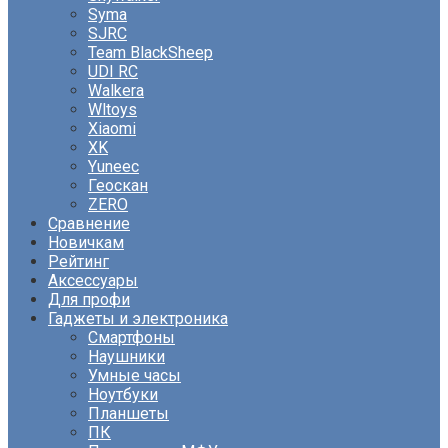
Syma
SJRC
Team BlackSheep
UDI RC
Walkera
Wltoys
Xiaomi
XK
Yuneec
Геоскан
ZERO
Сравнение
Новичкам
Рейтинг
Аксессуары
Для профи
Гаджеты и электроника
Смартфоны
Наушники
Умные часы
Ноутбуки
Планшеты
ПК