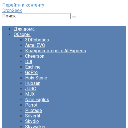
Перейти к контенту
DronGeek
Поиск:
Для дома
Обзоры
3DRobotics
Autel EVO
Квадрокоптеры с AliExpress
Cheerson
DJI
Eachine
GoPro
Holy Stone
Hubsan
JJRC
MJX
Nine Eagles
Parrot
Pilotage
Silverlit
Skydio
Skywalker