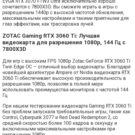
EVGA RTX 3070 FTW3 Ultra исключительно хорошо
сочетается с 7800X3D. Вы сможете играть в игры с
разрешением 1440p с высокой частотой обновления,
максимальными настройками и такими приятными для
глаз эффектами, как трассировка лучей.
ZOTAC Gaming RTX 3060 Ti: Лучшая
видеокарта для разрешения 1080p, 144 Гц с
7800X3D
Для игр с высоким FPS 1080p Zotac GeForce RTX 3060 Ti
Twin Edge OC — отличный выбор видеокарты. Благодаря
новейшей архитектуре Ampere от Nvidia видеокарта RTX
3060 Ti обеспечивает высокую производительность в
разрешении 1080p, позволяя в полной мере
использовать преимущества мониторов с частотой 144
Гц.
При нашем тестировании видеокарта Gaming RTX 3060 Ti
без проблем запускала требовательные игры, такие как
Control, Cyberpunk 2077 и Red Dead Redemption 2, со
средней скоростью более 100 кадров в секунду и
включенными максимальными настройками при
разрешении 1080p.