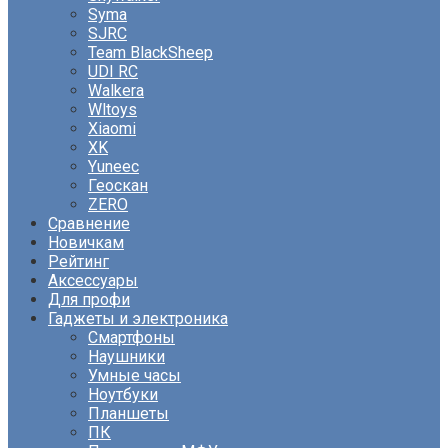
Syma
SJRC
Team BlackSheep
UDI RC
Walkera
Wltoys
Xiaomi
XK
Yuneec
Геоскан
ZERO
Сравнение
Новичкам
Рейтинг
Аксессуары
Для профи
Гаджеты и электроника
Смартфоны
Наушники
Умные часы
Ноутбуки
Планшеты
ПК