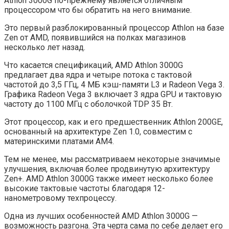
Athlon 3000G по-прежнему является отличным
процессором что бы обратить на него внимание.
Это первый разблокированный процессор Athlon на базе
Zen от AMD, появившийся на полках магазинов
несколько лет назад.
Что касается спецификаций, AMD Athlon 3000G
предлагает два ядра и четыре потока с тактовой
частотой до 3,5 ГГц, 4 МБ кэш-памяти L3 и Radeon Vega 3.
Графика Radeon Vega 3 включает 3 ядра GPU и тактовую
частоту до 1100 МГц с оболочкой TDP 35 Вт.
Этот процессор, как и его предшественник Athlon 200GE,
основанный на архитектуре Zen 1.0, совместим с
материнскими платами AM4.
Тем не менее, мы рассматриваем некоторые значимые
улучшения, включая более продвинутую архитектуру
Zen+. AMD Athlon 3000G также имеет несколько более
высокие тактовые частоты благодаря 12-
нанометровому техпроцессу.
Одна из лучших особенностей AMD Athlon 3000G —
возможность разгона. Эта черта сама по себе делает его