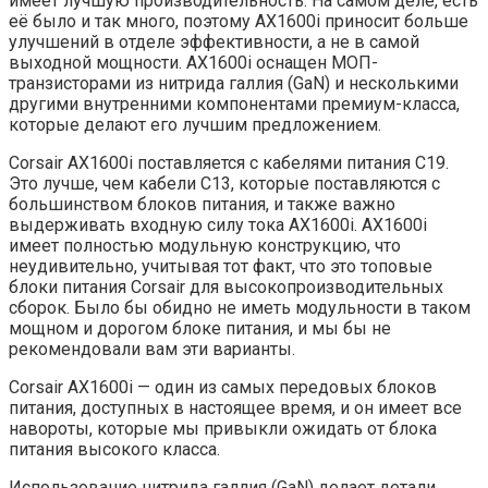
имеет лучшую производительность. На самом деле, есть
её было и так много, поэтому AX1600i приносит больше
улучшений в отделе эффективности, а не в самой
выходной мощности. AX1600i оснащен МОП-
транзисторами из нитрида галлия (GaN) и несколькими
другими внутренними компонентами премиум-класса,
которые делают его лучшим предложением.
Corsair AX1600i поставляется с кабелями питания C19.
Это лучше, чем кабели C13, которые поставляются с
большинством блоков питания, и также важно
выдерживать входную силу тока AX1600i. AX1600i
имеет полностью модульную конструкцию, что
неудивительно, учитывая тот факт, что это топовые
блоки питания Corsair для высокопроизводительных
сборок. Было бы обидно не иметь модульности в таком
мощном и дорогом блоке питания, и мы бы не
рекомендовали вам эти варианты.
Corsair AX1600i — один из самых передовых блоков
питания, доступных в настоящее время, и он имеет все
навороты, которые мы привыкли ожидать от блока
питания высокого класса.
Использование нитрида галлия (GaN) делает детали