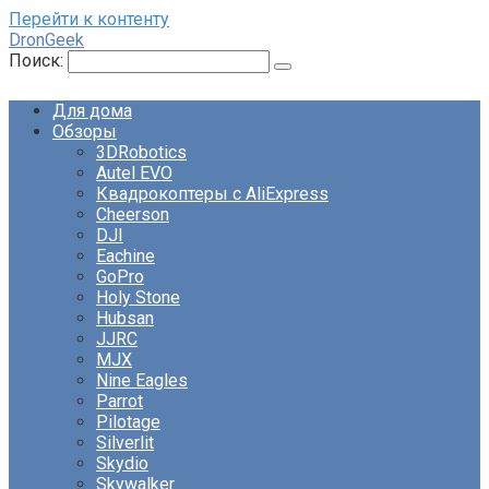
Перейти к контенту
DronGeek
Поиск:
Для дома
Обзоры
3DRobotics
Autel EVO
Квадрокоптеры с AliExpress
Cheerson
DJI
Eachine
GoPro
Holy Stone
Hubsan
JJRC
MJX
Nine Eagles
Parrot
Pilotage
Silverlit
Skydio
Skywalker