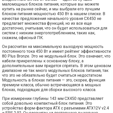
маломощных блоков питания, которые вы можете
купить на рынке сейчас, и мы выбрали его лучшим
блоком питания мощностью 450 Вт в нашем списке. В
качестве предложения начального уровня CX450 не
предлагает множества функций, но их все еще
достаточно, учитывая, что он будет использоваться для
систем с низким энергопотреблением, таких как,
скажем, офисный ПК.
Он рассчитан на максимальную выходную мощность
постоянного тока 450 Вт и имеет рейтинг эффективности
80 Plus Bronze. Это не модульный блок. Это означает, что
кабели прикреплены к основному блоку, а
дополнительные вам придется спрятать. В этом ценовом
диапазоне не так много модульных блоков питания, так
что это не обязательно будет считаться недостатком.
Модульность в блоках питания — это, скорее, функция
премиум-класса, обычно встречающаяся в мощных
блоках, подходящих для сборки высокого класса.
При измерении глубины 143 мм CX450 представляет
собой довольно компактный блок питания. Это
устройство форм-фактора ATX с разъемами ATX12V v2.4
и EPS 2.92. Он рассчитан на постоянную выходную