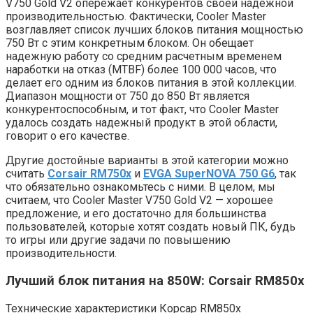
V750 Gold V2 опережает конкурентов своей надежной
производительностью. Фактически, Cooler Master
возглавляет список лучших блоков питания мощностью
750 Вт с этим конкретным блоком. Он обещает
надежную работу со средним расчетным временем
наработки на отказ (MTBF) более 100 000 часов, что
делает его одним из блоков питания в этой коллекции.
Диапазон мощности от 750 до 850 Вт является
конкурентоспособным, и тот факт, что Cooler Master
удалось создать надежный продукт в этой области,
говорит о его качестве.
Другие достойные варианты в этой категории можно
считать
Corsair RM750x
и
EVGA SuperNOVA 750 G6
, так
что обязательно ознакомьтесь с ними. В целом, мы
считаем, что Cooler Master V750 Gold V2 — хорошее
предложение, и его достаточно для большинства
пользователей, которые хотят создать новый ПК, будь
то игры или другие задачи по повышению
производительности.
Лучший блок питания на 850W: Corsair RM850x
Технические характеристики Корсар RM850x