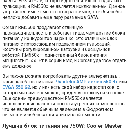
на ATX, EPS и PCIe, которые дополнительно подавляют
пульсации, и RM550x не является исключением. Данное
устройство имеет множество разъемов, хотя было бы
неплохо добавить еще пару разъемов SATA.
Corsair RM550x предлагает отличную
производительность и работает тише, чем другие блоки
питания у конкурентов на рынке. Это отличный блок
питания с потрясающим подавлением пульсаций,
жестким регулированием нагрузки и бесшумной
работой. RM550x — единственный блок питания
мощностью 550 Вт в серии RMx, и Corsair удалось отдать
ему должное.
Вы также можете попробовать другие альтернативы,
такие как блок питания
Phanteks AMP series 550 Вт
или
EVGA 550 G2
, но у них есть свой набор недостатков, с
которыми вам, возможно, придется столкнуться позже.
Еще одним преимуществом RM550x является
использование качественных внутренних компонентов,
что не является обычным явлением в бюджетном
сегменте или блоках питания малой емкости.
Лучший блок питания на 750W: Cooler Master