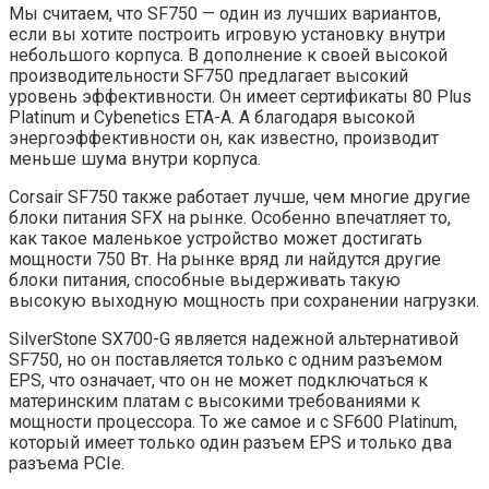
Мы считаем, что SF750 — один из лучших вариантов,
если вы хотите построить игровую установку внутри
небольшого корпуса. В дополнение к своей высокой
производительности SF750 предлагает высокий
уровень эффективности. Он имеет сертификаты 80 Plus
Platinum и Cybenetics ETA-A. А благодаря высокой
энергоэффективности он, как известно, производит
меньше шума внутри корпуса.
Corsair SF750 также работает лучше, чем многие другие
блоки питания SFX на рынке. Особенно впечатляет то,
как такое маленькое устройство может достигать
мощности 750 Вт. На рынке вряд ли найдутся другие
блоки питания, способные выдерживать такую ​​
высокую выходную мощность при сохранении нагрузки.
SilverStone SX700-G является надежной альтернативой
SF750, но он поставляется только с одним разъемом
EPS, что означает, что он не может подключаться к
материнским платам с высокими требованиями к
мощности процессора. То же самое и с SF600 Platinum,
который имеет только один разъем EPS и только два
разъема PCIe.