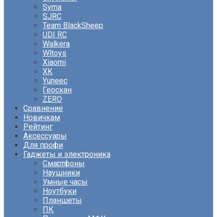
Syma
SJRC
Team BlackSheep
UDI RC
Walkera
Wltoys
Xiaomi
XK
Yuneec
Геоскан
ZERO
Сравнение
Новичкам
Рейтинг
Аксессуары
Для профи
Гаджеты и электроника
Смартфоны
Наушники
Умные часы
Ноутбуки
Планшеты
ПК