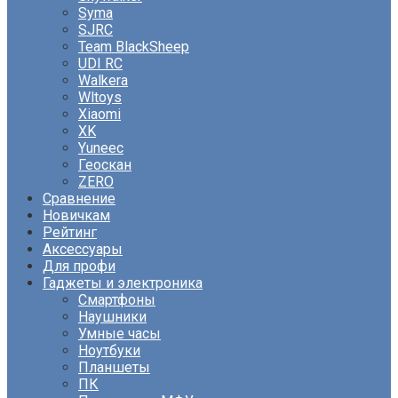
Syma
SJRC
Team BlackSheep
UDI RC
Walkera
Wltoys
Xiaomi
XK
Yuneec
Геоскан
ZERO
Сравнение
Новичкам
Рейтинг
Аксессуары
Для профи
Гаджеты и электроника
Смартфоны
Наушники
Умные часы
Ноутбуки
Планшеты
ПК