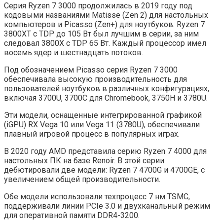
Серия Ryzen 7 3000 продолжилась в 2019 году под
кодовыми названиями Matisse (Zen 2) для настольных
компьютеров и Picasso (Zen+) для ноутбуков. Ryzen 7
3800XT с TDP до 105 Вт был лучшим в серии, за ним
следовал 3800X с TDP 65 Вт. Каждый процессор имел
восемь ядер и шестнадцать потоков.
Под обозначением Picasso серия Ryzen 7 3000
обеспечивала высокую производительность для
пользователей ноутбуков в различных конфигурациях,
включая 3700U, 3700C для Chromebook, 3750H и 3780U.
Эти модели, оснащенные интегрированной графикой
(iGPU) RX Vega 10 или Vega 11 (3780U), обеспечивали
плавный игровой процесс в популярных играх.
В 2020 году AMD представила серию Ryzen 7 4000 для
настольных ПК на базе Renoir. В этой серии
дебютировали две модели: Ryzen 7 4700G и 4700GE, с
увеличением общей производительности.
Обе модели использовали техпроцесс 7 нм TSMC,
поддерживали линии PCIe 3.0 и двухканальный режим
для оперативной памяти DDR4-3200.