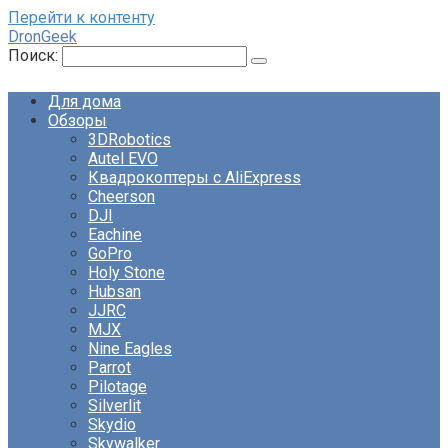
Перейти к контенту
DronGeek
Поиск:
Для дома
Обзоры
3DRobotics
Autel EVO
Квадрокоптеры с AliExpress
Cheerson
DJI
Eachine
GoPro
Holy Stone
Hubsan
JJRC
MJX
Nine Eagles
Parrot
Pilotage
Silverlit
Skydio
Skywalker