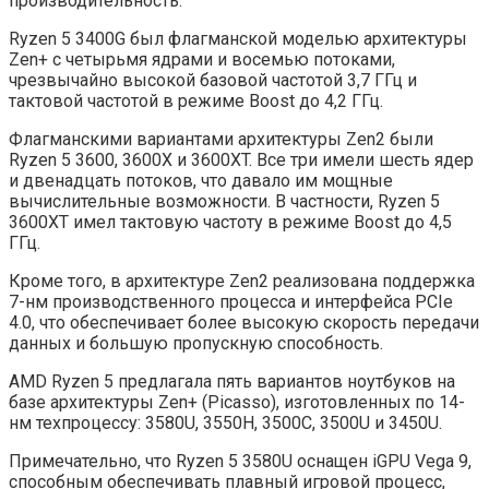
производительность.
Ryzen 5 3400G был флагманской моделью архитектуры
Zen+ с четырьмя ядрами и восемью потоками,
чрезвычайно высокой базовой частотой 3,7 ГГц и
тактовой частотой в режиме Boost до 4,2 ГГц.
Флагманскими вариантами архитектуры Zen2 были
Ryzen 5 3600, 3600X и 3600XT. Все три имели шесть ядер
и двенадцать потоков, что давало им мощные
вычислительные возможности. В частности, Ryzen 5
3600XT имел тактовую частоту в режиме Boost до 4,5
ГГц.
Кроме того, в архитектуре Zen2 реализована поддержка
7-нм производственного процесса и интерфейса PCIe
4.0, что обеспечивает более высокую скорость передачи
данных и большую пропускную способность.
AMD Ryzen 5 предлагала пять вариантов ноутбуков на
базе архитектуры Zen+ (Picasso), изготовленных по 14-
нм техпроцессу: 3580U, 3550H, 3500C, 3500U и 3450U.
Примечательно, что Ryzen 5 3580U оснащен iGPU Vega 9,
способным обеспечивать плавный игровой процесс,