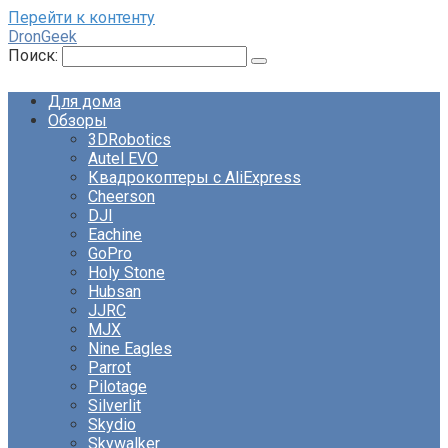
Перейти к контенту
DronGeek
Поиск:
Для дома
Обзоры
3DRobotics
Autel EVO
Квадрокоптеры с AliExpress
Cheerson
DJI
Eachine
GoPro
Holy Stone
Hubsan
JJRC
MJX
Nine Eagles
Parrot
Pilotage
Silverlit
Skydio
Skywalker