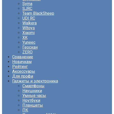
Syma
SJRC
Team BlackSheep
UDI RC
Walkera
Wltoys
Xiaomi
XK
Yuneec
Геоскан
ZERO
Сравнение
Новичкам
Рейтинг
Аксессуары
Для профи
Гаджеты и электроника
Смартфоны
Наушники
Умные часы
Ноутбуки
Планшеты
ПК