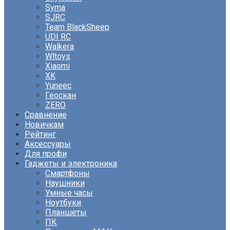
Syma
SJRC
Team BlackSheep
UDI RC
Walkera
Wltoys
Xiaomi
XK
Yuneec
Геоскан
ZERO
Сравнение
Новичкам
Рейтинг
Аксессуары
Для профи
Гаджеты и электроника
Смартфоны
Наушники
Умные часы
Ноутбуки
Планшеты
ПК