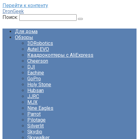
Перейти к контенту
DronGeek
Поиск:
Для дома
Обзоры
3DRobotics
Autel EVO
Квадрокоптеры с AliExpress
Cheerson
DJI
Eachine
GoPro
Holy Stone
Hubsan
JJRC
MJX
Nine Eagles
Parrot
Pilotage
Silverlit
Skydio
Skywalker