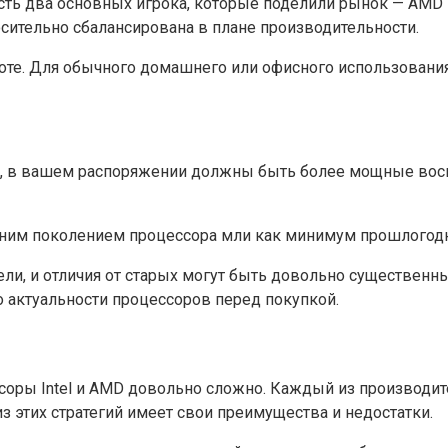
ь два основных игрока, которые поделили рынок — AMD и I
сительно сбалансирована в плане производительности.
оте. Для обычного домашнего или офисного использования
ми, в вашем распоряжении должны быть более мощные во
едним поколением процессора мли как минимум прошлогод
и, и отличия от старых могут быть довольно существенны
 актуальности процессоров перед покупкой.
ссоры Intel и AMD довольно сложно. Каждый из производи
 этих стратегий имеет свои преимущества и недостатки.