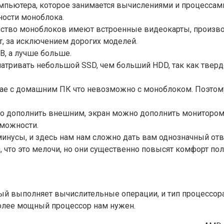
омпьютера, которое занимается вычислениями и процессами
ости моноблока.
тво моноблоков имеют встроенные видеокарты, производ
ят, за исключением дорогих моделей.
B, а лучше больше.
ривать небольшой SSD, чем больший HDD, так как твердо
чае с домашним ПК что невозможно с моноблоком. Поэтому
о дополнить внешним, экран можно дополнить монитором,
зможности.
инусы, и здесь нам нам сложно дать вам однозначный отв
я, что это мелочи, но они существенно повысят комфорт п
й выполняет вычислительные операции, и тип процессора 
олее мощный процессор нам нужен.