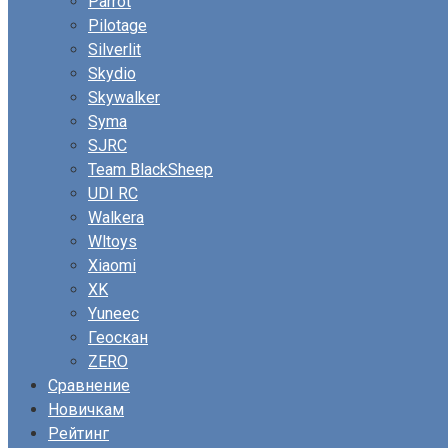
Parrot
Pilotage
Silverlit
Skydio
Skywalker
Syma
SJRC
Team BlackSheep
UDI RC
Walkera
Wltoys
Xiaomi
XK
Yuneec
Геоскан
ZERO
Сравнение
Новичкам
Рейтинг