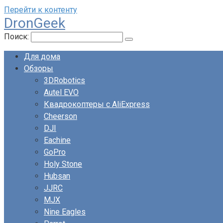
Перейти к контенту
DronGeek
Поиск:
Для дома
Обзоры
3DRobotics
Autel EVO
Квадрокоптеры с AliExpress
Cheerson
DJI
Eachine
GoPro
Holy Stone
Hubsan
JJRC
MJX
Nine Eagles