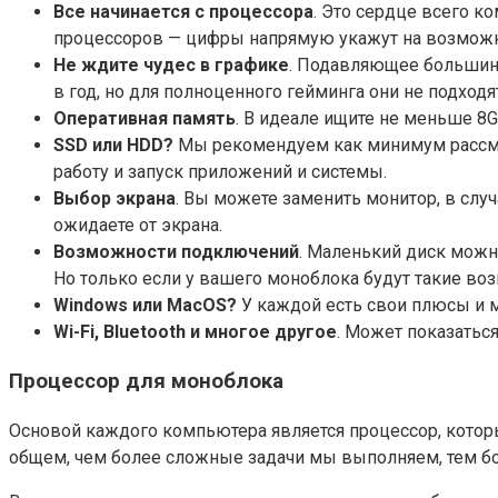
Все начинается с процессора
. Это сердце всего к
процессоров — цифры напрямую укажут на возможн
Не ждите чудес в графике
. Подавляющее большинс
в год, но для полноценного гейминга они не подход
Оперативная память
. В идеале ищите не меньше 8G
SSD или HDD?
Мы рекомендуем как минимум рассмат
работу и запуск приложений и системы.
Выбор экрана
. Вы можете заменить монитор, в слу
ожидаете от экрана.
Возможности подключений
. Маленький диск можн
Но только если у вашего моноблока будут такие во
Windows или MacOS?
У каждой есть свои плюсы и м
Wi-Fi, Bluetooth и многое другое
. Может показатьс
Процессор для моноблока
Основой каждого компьютера является процессор, которы
общем, чем более сложные задачи мы выполняем, тем б