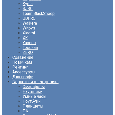
Syma
SJRC
Team BlackSheep
UDI RC
Walkera
Wltoys
Xiaomi
XK
Yuneec
Геоскан
ZERO
Сравнение
Новичкам
Рейтинг
Аксессуары
Для профи
Гаджеты и электроника
Смартфоны
Наушники
Умные часы
Ноутбуки
Планшеты
ПК