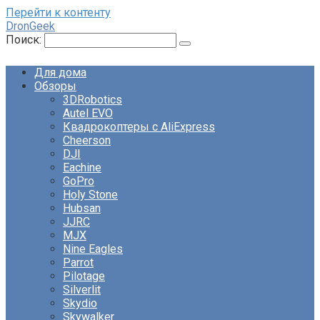
Перейти к контенту
DronGeek
Поиск:
Для дома
Обзоры
3DRobotics
Autel EVO
Квадрокоптеры с AliExpress
Cheerson
DJI
Eachine
GoPro
Holy Stone
Hubsan
JJRC
MJX
Nine Eagles
Parrot
Pilotage
Silverlit
Skydio
Skywalker