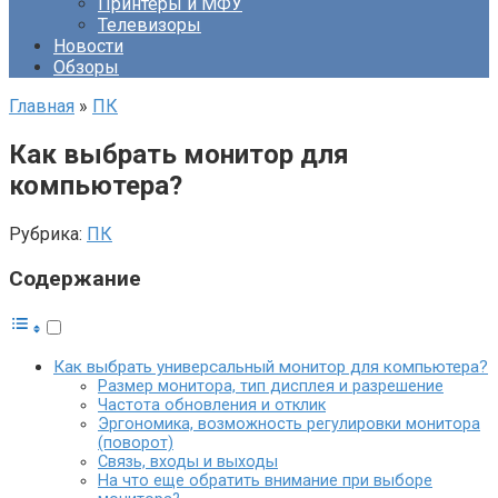
Принтеры и МФУ
Телевизоры
Новости
Обзоры
Главная
»
ПК
Как выбрать монитор для
компьютера?
Рубрика:
ПК
Содержание
Как выбрать универсальный монитор для компьютера?
Размер монитора, тип дисплея и разрешение
Частота обновления и отклик
Эргономика, возможность регулировки монитора
(поворот)
Связь, входы и выходы
На что еще обратить внимание при выборе