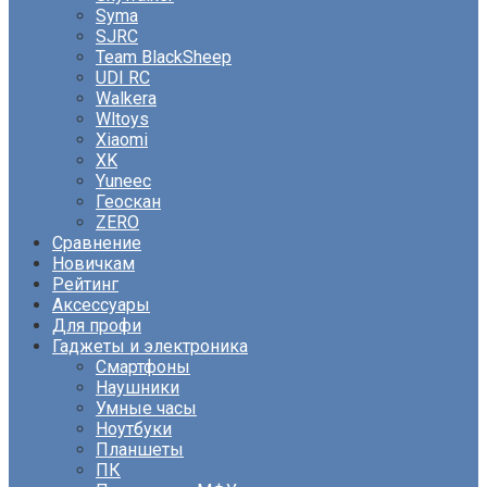
Syma
SJRC
Team BlackSheep
UDI RC
Walkera
Wltoys
Xiaomi
XK
Yuneec
Геоскан
ZERO
Сравнение
Новичкам
Рейтинг
Аксессуары
Для профи
Гаджеты и электроника
Смартфоны
Наушники
Умные часы
Ноутбуки
Планшеты
ПК