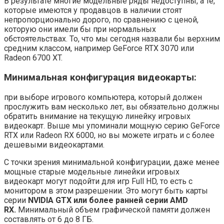
В результате многие модельные ряды недоступны, а те,
которые имеются у продавцов в наличии стоят
непропорционально дорого, по сравнению с ценой,
которую они имели бы при нормальных
обстоятельствах. То, что мы сегодня назвали бы верхним
средним классом, например GeForce RTX 3070 или
Radeon 6700 XT.
Минимальная конфигурация видеокарты
:
при выборе игрового компьютера, который должен
прослужить вам несколько лет, вы обязательно должны
обратить внимание на текущую линейку игровых
видеокарт. Выше мы упоминали мощную серию GeForce
RTX или Radeon RX 6000, но вы можете играть и с более
дешевыми видеокартами.
С точки зрения минимальной конфигурации, даже менее
мощные старые модельные линейки игровых
видеокарт могут подойти для игр Full HD, то есть с
монитором в этом разрешении. Это могут быть карты
серии
NVIDIA GTX или более ранней серии AMD
RX.
Минимальный объем графической памяти должен
составлять от 6 до 8 ГБ.