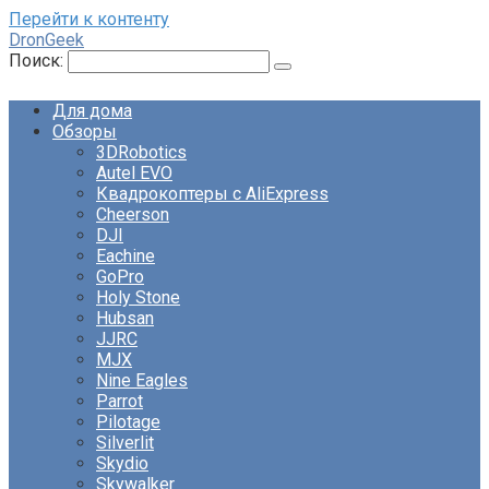
Перейти к контенту
DronGeek
Поиск:
Для дома
Обзоры
3DRobotics
Autel EVO
Квадрокоптеры с AliExpress
Cheerson
DJI
Eachine
GoPro
Holy Stone
Hubsan
JJRC
MJX
Nine Eagles
Parrot
Pilotage
Silverlit
Skydio
Skywalker