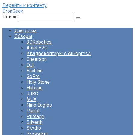
Перейти к контенту
DronGeek
Поиск:
Для дома
Обзоры
3DRobotics
Autel EVO
Квадрокоптеры с AliExpress
Cheerson
DJI
Eachine
GoPro
Holy Stone
Hubsan
JJRC
MJX
Nine Eagles
Parrot
Pilotage
Silverlit
Skydio
Skywalker