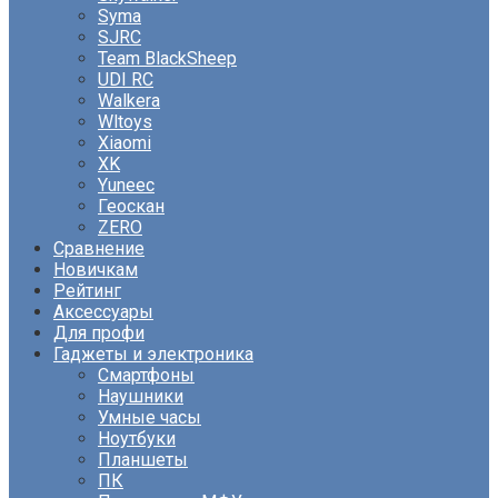
Syma
SJRC
Team BlackSheep
UDI RC
Walkera
Wltoys
Xiaomi
XK
Yuneec
Геоскан
ZERO
Сравнение
Новичкам
Рейтинг
Аксессуары
Для профи
Гаджеты и электроника
Смартфоны
Наушники
Умные часы
Ноутбуки
Планшеты
ПК