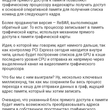
Модули прямого доступа к памяти позволяют
графическому процессору видеокарты получать доступ
к основной оперативной памяти для получения списка
команд для следующего кадра.
Более продвинутая версия — ReBAR, выполняющая
обратный шаг. То есть процессор записывает в память
графической карты, используя механизм прямого
доступа к памяти графической карты.
Идея, о которой мы говорим, идет намного дальше, так
как контроллер PCI Express сегодня находится внутри
чипа, целью будет построение списков для GPU в кэше
последнего уровня CPU и отправка их напрямую через
выделенный канал на видеопамяти графического
процессора.
Что бы мы с ним выиграли? Ну, несколько ключевых
миллисекунд, так как мы сохранили бы весь процесс
перехода к кешу для отправки данных в граф, ищущий
адрес памяти, который мы хотим записать.
Очевидно, что указанный блок прямого доступа к памяти
будет иметь возможность преобразовывать адреса
памяти в собственное пространство графического