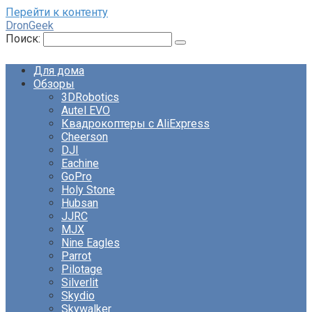
Перейти к контенту
DronGeek
Поиск:
Для дома
Обзоры
3DRobotics
Autel EVO
Квадрокоптеры с AliExpress
Cheerson
DJI
Eachine
GoPro
Holy Stone
Hubsan
JJRC
MJX
Nine Eagles
Parrot
Pilotage
Silverlit
Skydio
Skywalker