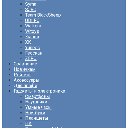
Syma
SJRC
Team BlackSheep
UDI RC
Walkera
Wltoys
Xiaomi
XK
Yuneec
Геоскан
ZERO
Сравнение
Новичкам
Рейтинг
Аксессуары
Для профи
Гаджеты и электроника
Смартфоны
Наушники
Умные часы
Ноутбуки
Планшеты
ПК