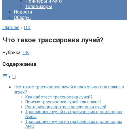
Принтеры и МФУ
Телевизоры
Новости
Обзоры
Главная
»
ПК
Что такое трассировка лучей?
Рубрика:
ПК
Содержание
Что такое трассировка лучей и насколько она важна в
играх?
Как работает трассировка лучей?
Почему трассировка лучей так важна?
Растеризация против трассировки лучей
Трассировка лучей на графических процессорах
Nvidia
Трассировка лучей на графических процессорах
AMD