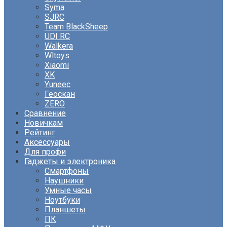
Syma
SJRC
Team BlackSheep
UDI RC
Walkera
Wltoys
Xiaomi
XK
Yuneec
Геоскан
ZERO
Сравнение
Новичкам
Рейтинг
Аксессуары
Для профи
Гаджеты и электроника
Смартфоны
Наушники
Умные часы
Ноутбуки
Планшеты
ПК