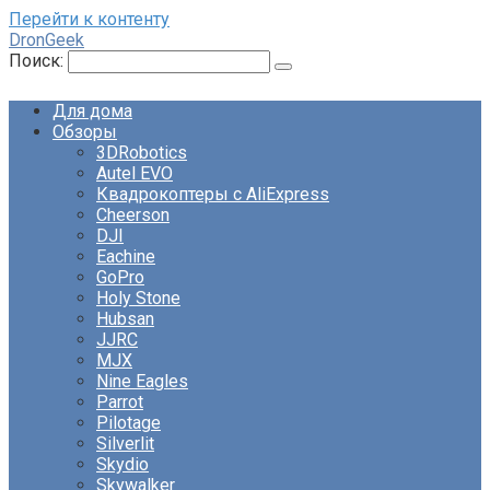
Перейти к контенту
DronGeek
Поиск:
Для дома
Обзоры
3DRobotics
Autel EVO
Квадрокоптеры с AliExpress
Cheerson
DJI
Eachine
GoPro
Holy Stone
Hubsan
JJRC
MJX
Nine Eagles
Parrot
Pilotage
Silverlit
Skydio
Skywalker