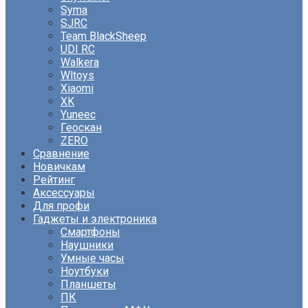
Syma
SJRC
Team BlackSheep
UDI RC
Walkera
Wltoys
Xiaomi
XK
Yuneec
Геоскан
ZERO
Сравнение
Новичкам
Рейтинг
Аксессуары
Для профи
Гаджеты и электроника
Смартфоны
Наушники
Умные часы
Ноутбуки
Планшеты
ПК