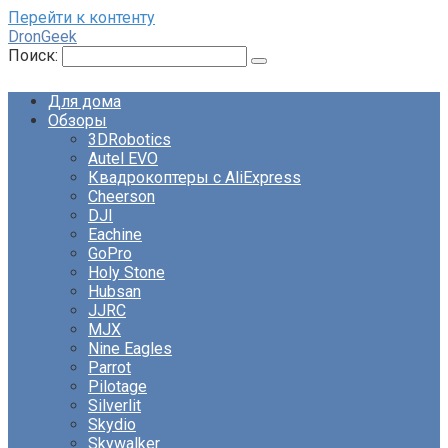
Перейти к контенту
DronGeek
Поиск:
Для дома
Обзоры
3DRobotics
Autel EVO
Квадрокоптеры с AliExpress
Cheerson
DJI
Eachine
GoPro
Holy Stone
Hubsan
JJRC
MJX
Nine Eagles
Parrot
Pilotage
Silverlit
Skydio
Skywalker